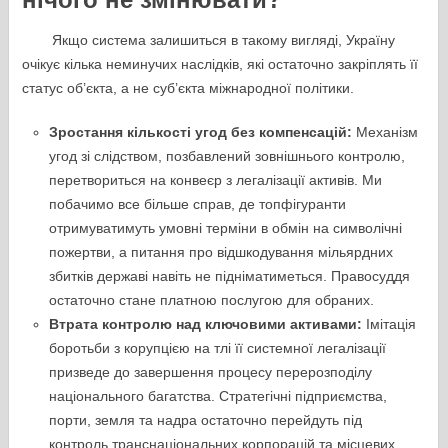
Якщо система залишиться в такому вигляді, Україну
очікує кілька неминучих наслідків, які остаточно закріплять її
статус об’єкта, а не суб’єкта міжнародної політики.
Зростання кількості угод без компенсацій:
Механізм
угод зі слідством, позбавлений зовнішнього контролю,
перетвориться на конвеєр з легалізації активів. Ми
побачимо все більше справ, де топфігуранти
отримуватимуть умовні терміни в обмін на символічні
пожертви, а питання про відшкодування мільярдних
збитків державі навіть не підніматиметься. Правосуддя
остаточно стане платною послугою для обраних.
Втрата контролю над ключовими активами:
Імітація
боротьби з корупцією на тлі її системної легалізації
призведе до завершення процесу перерозподілу
національного багатства. Стратегічні підприємства,
порти, земля та надра остаточно перейдуть під
контроль транснаціональних корпорацій та місцевих