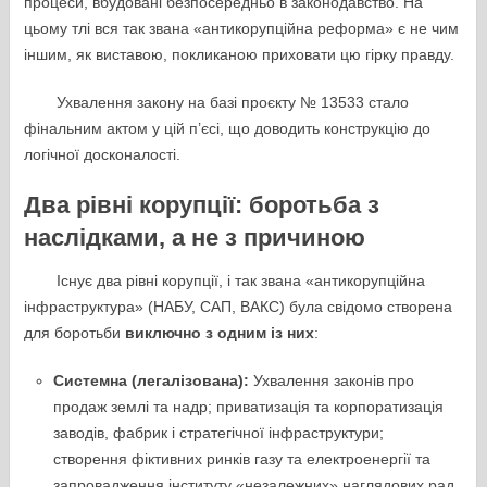
процеси, вбудовані безпосередньо в законодавство. На
цьому тлі вся так звана «антикорупційна реформа» є не чим
іншим, як виставою, покликаною приховати цю гірку правду.
Ухвалення закону на базі проєкту № 13533 стало
фінальним актом у цій п’єсі, що доводить конструкцію до
логічної досконалості.
Два рівні корупції: боротьба з
наслідками, а не з причиною
Існує два рівні корупції, і так звана «антикорупційна
інфраструктура» (НАБУ, САП, ВАКС) була свідомо створена
для боротьби
виключно з одним із них
:
Системна (легалізована):
Ухвалення законів про
продаж землі та надр; приватизація та корпоратизація
заводів, фабрик і стратегічної інфраструктури;
створення фіктивних ринків газу та електроенергії та
запровадження інституту «незалежних» наглядових рад