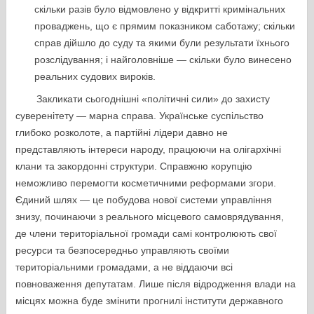
скільки разів було відмовлено у відкритті кримінальних
проваджень, що є прямим показником саботажу; скільки
справ дійшло до суду та якими були результати їхнього
розслідування; і найголовніше — скільки було винесено
реальних судових вироків.
Закликати сьогоднішні «політичні сили» до захисту
суверенітету — марна справа. Українське суспільство
глибоко розколоте, а партійні лідери давно не
представляють інтереси народу, працюючи на олігархічні
клани та закордонні структури. Справжню корупцію
неможливо перемогти косметичними реформами згори.
Єдиний шлях — це побудова нової системи управління
знизу, починаючи з реального місцевого самоврядування,
де члени територіальної громади самі контролюють свої
ресурси та безпосередньо управляють своїми
територіальними громадами, а не віддаючи всі
повноваження депутатам. Лише після відродження влади на
місцях можна буде змінити прогнилі інститути державного