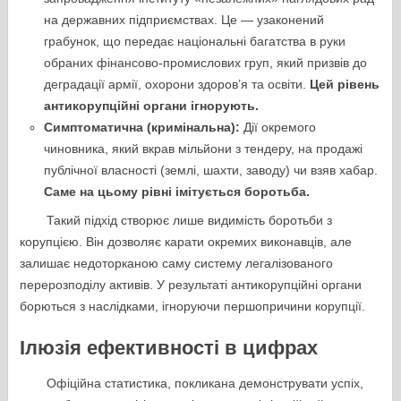
на державних підприємствах. Це — узаконений
грабунок, що передає національні багатства в руки
обраних фінансово-промислових груп, який призвів до
деградації армії, охорони здоров’я та освіти.
Цей рівень
антикорупційні органи ігнорують.
Симптоматична (кримінальна):
Дії окремого
чиновника, який вкрав мільйони з тендеру, на продажі
публічної власності (землі, шахти, заводу) чи взяв хабар.
Саме на цьому рівні імітується боротьба.
Такий підхід створює лише видимість боротьби з
корупцією. Він дозволяє карати окремих виконавців, але
залишає недоторканою саму систему легалізованого
перерозподілу активів. У результаті антикорупційні органи
борються з наслідками, ігноруючи першопричини корупції.
Ілюзія ефективності в цифрах
Офіційна статистика, покликана демонструвати успіх,