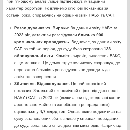
при глибшому аналізі лише підтверджує імітаційний
характер боротьби. Розглянемо ключові показники за
останні роки, спираючись на офіційні звіти НАБУ та САП.
Розслідування vs. Вироки:
За даними
звіту НАБУ за
2023 рік
, детективи розслідували
близько 900
кримінальних проваджень
. Водночас, за даними
звіту
САП за той же період
, до суду було скеровано
133
обвинувальні акти
. Кількість вироків, винесених ВАКС,
є ще меншою. Це демонструє величезну «воронку», де
переважна більшість розслідувань не доходить до
логічного завершення.
Збитки vs. Відшкодування:
Це найяскравіший
показник. Загальний економічний ефект від діяльності
НАБУ і САП за 2023 рік (включаючи відшкодовані кошти,
арештоване майно та запобігання розкраданням)
оцінюється у
4,7 млрд грн
. Однак, якщо подивитися на
суму встановлених збитків лише у справах, переданих
до суду, вона часто сягає десятків мільярдів. Наприклад,