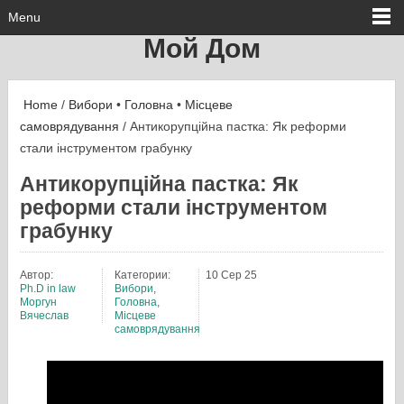
Menu
Мой Дом
Home
/
Вибори
•
Головна
•
Місцеве
самоврядування
/ Антикорупційна пастка: Як реформи
стали інструментом грабунку
Антикорупційна пастка: Як
реформи стали інструментом
грабунку
Автор:
Категории:
10 Сер 25
Ph.D in law
Вибори
,
Моргун
Головна
,
Вячеслав
Місцеве
самоврядування