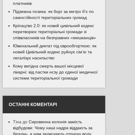
платників
Підземна позика: як борг за метро б’є по
самостійності територіальних громад
Кріпацтво 2.0: як новий цивільний кодекс
перетворює територіальні громади зі
співвласників на безправних «мешканців»
Ювенальний диктат під єврообгорткою: як
новий Цивільний кодекс руйнує сім’ю та
легалізує насильство
Кому вигідна смерть вашої місцевої
лікарні: від пастки нсзу до єдиної медичної
системи територіальної громади
ОСТАННІ КОМЕНТАРІ
Тіна
до
Сировинна колонія замість
відбудови: Чому наші надра віддають за
безцінь, а нам залишають отруєну воду