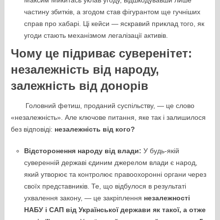
частину збитків, а згодом став фігурантом ще гучніших
справ про хабарі. Ці кейси — яскравий приклад того, як
угоди стають механізмом легалізації активів.
Чому це підриває суверенітет:
незалежність від народу,
залежність від донорів
Головний фетиш, проданий суспільству, — це слово
«незалежність». Але ключове питання, яке так і залишилося
без відповіді:
незалежність від кого?
Відсторонення народу від влади:
У будь-якій
суверенній державі єдиним джерелом влади є народ,
який утворює та контролює правоохоронні органи через
своїх представників. Те, що відбулося в результаті
ухвалення закону, — це закріплення
незалежності
НАБУ і САП від Української держави як такої, а отже