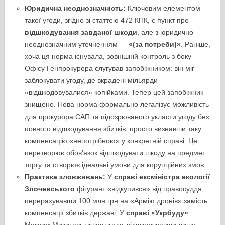
Юридична неоднозначність:
Ключовим елементом
такої угоди, згідно зі статтею 472 КПК, є пункт про
відшкодування завданої шкоди
, але з юридично
неоднозначним уточненням —
«(за потреби)»
. Раніше,
хоча ця норма існувала, зовнішній контроль з боку
Офісу Генпрокурора слугував запобіжником: він міг
заблокувати угоду, де вкрадені мільярди
«відшкодовувалися» копійками. Тепер цей запобіжник
знищено. Нова норма формально легалізує можливість
для прокурора САП та підозрюваного укласти угоду без
повного відшкодування збитків, просто визнавши таку
компенсацію «непотрібною» у конкретній справі. Це
перетворює обов’язок відшкодувати шкоду на предмет
торгу та створює ідеальні умови для корупційних змов.
Практика зловживань:
У
справі ексміністра екології
Злочевського
фігурант «відкупився» від правосуддя,
перерахувавши 100 млн грн на «Армію дронів» замість
компенсації збитків державі. У
справі «Укрбуду»
Максим Микитась уклав угоду, відшкодувавши лише