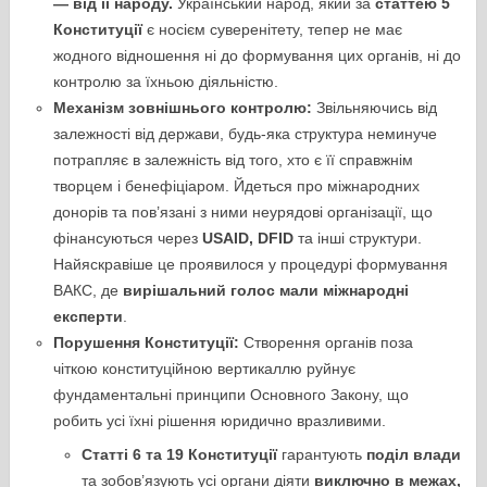
— від її народу.
Український народ, який за
статтею 5
Конституції
є носієм суверенітету, тепер не має
жодного відношення ні до формування цих органів, ні до
контролю за їхньою діяльністю.
Механізм зовнішнього контролю:
Звільняючись від
залежності від держави, будь-яка структура неминуче
потрапляє в залежність від того, хто є її справжнім
творцем і бенефіціаром. Йдеться про міжнародних
донорів та пов’язані з ними неурядові організації, що
фінансуються через
USAID, DFID
та інші структури.
Найяскравіше це проявилося у процедурі формування
ВАКС, де
вирішальний голос мали міжнародні
експерти
.
Порушення Конституції:
Створення органів поза
чіткою конституційною вертикаллю руйнує
фундаментальні принципи Основного Закону, що
робить усі їхні рішення юридично вразливими.
Статті 6 та 19 Конституції
гарантують
поділ влади
та зобов’язують усі органи діяти
виключно в межах,