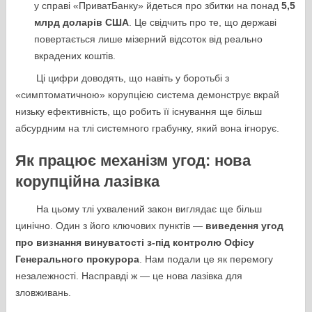
у справі «ПриватБанку» йдеться про збитки на понад
5,5
млрд доларів США
. Це свідчить про те, що державі
повертається лише мізерний відсоток від реально
вкрадених коштів.
Ці цифри доводять, що навіть у боротьбі з
«симптоматичною» корупцією система демонструє вкрай
низьку ефективність, що робить її існування ще більш
абсурдним на тлі системного грабунку, який вона ігнорує.
Як працює механізм угод: нова
корупційна лазівка
На цьому тлі ухвалений закон виглядає ще більш
цинічно. Один з його ключових пунктів —
виведення угод
про визнання винуватості з-під контролю Офісу
Генерального прокурора
. Нам подали це як перемогу
незалежності. Насправді ж — це нова лазівка для
зловживань.