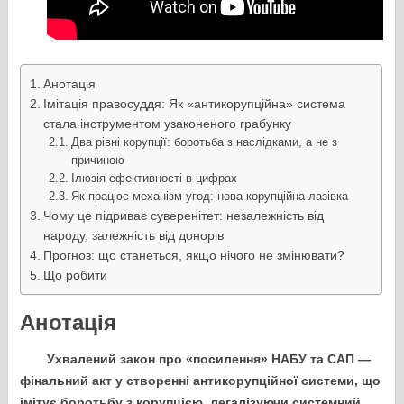
Анотація
Імітація правосуддя: Як «антикорупційна» система
стала інструментом узаконеного грабунку
Два рівні корупції: боротьба з наслідками, а не з
причиною
Ілюзія ефективності в цифрах
Як працює механізм угод: нова корупційна лазівка
Чому це підриває суверенітет: незалежність від
народу, залежність від донорів
Прогноз: що станеться, якщо нічого не змінювати?
Що робити
Анотація
Ухвалений закон про «посилення» НАБУ та САП —
фінальний акт у створенні антикорупційної системи, що
імітує боротьбу з корупцією, легалізуючи системний