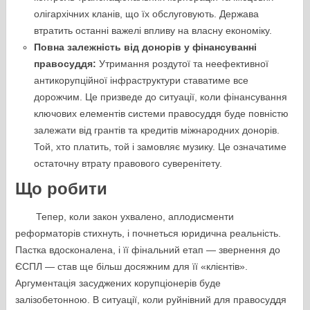
олігархічних кланів, що їх обслуговують. Держава
втратить останні важелі впливу на власну економіку.
Повна залежність від донорів у фінансуванні
правосуддя:
Утримання роздутої та неефективної
антикорупційної інфраструктури ставатиме все
дорожчим. Це призведе до ситуації, коли фінансування
ключових елементів системи правосуддя буде повністю
залежати від грантів та кредитів міжнародних донорів.
Той, хто платить, той і замовляє музику. Це означатиме
остаточну втрату правового суверенітету.
Що робити
Тепер, коли закон ухвалено, аплодисменти
реформаторів стихнуть, і почнеться юридична реальність.
Пастка вдосконалена, і її фінальний етап — звернення до
ЄСПЛ — став ще більш досяжним для її «клієнтів».
Аргументація засуджених корупціонерів буде
залізобетонною. В ситуації, коли руйнівний для правосуддя