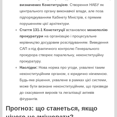
визначених Конституцією
. Створення НАБУ як
центрального органу виконавчої влади, але поза
підпорядкуванням Кабінету Міністрів, є прямим
порушенням цієї архітектури.
Стаття 131-1 Конституції
встановлює
монополію
прокуратури
на організацію і процесуальне
керівництво досудовим розслідуванням. Виведення
САП з-під фактичного контролю Генерального
прокурора створює паралельну, неконституційну
прокуратуру.
Наслідки:
Нова норма про угоди, ухвалені таким
неконституційним органом, є юридично нікчемною.
Будь-яке рішення, ухвалене в рамках цієї системи,
може бути визнане неконституційним, що призведе
до скасування вироків та легалізації активів
фігурантів.
Прогноз: що станеться, якщо
нічого не змінювати?