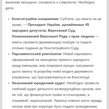
механізм запущено, пасивність є співучастю. Необхідно
діяти.
Конституційне оскарження:
Суб’єкти, що мають на це
право, —
Президент України, щонайменше 45
народних депутатів, Верховний Суд,
Уповноважений Верховної Ради з прав людини
—
мають проявити державницьку позицію та подати
спільне подання до Конституційного Суду.
Парламентський ревізіонізм:
Новий парламент,
сформований на принципах прямого народного
представництва, має ініціювати процес скасування
цього закону та розробку нової моделі державного
управління, що ґрунтуватиметься на Конституції.
Незалежний юридичний аудит:
Необхідно провести
глибокий аудит діяльності антикорупційних органів, але
не той, що фінансується їхніми ж спонсорами, а
справжній, національний. Українці повинні знати правду:
скільки заяв про корупцію було подано громадянами;