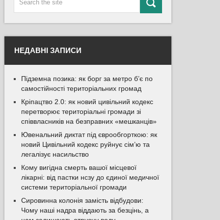
НЕДАВНІ ЗАПИСИ
Підземна позика: як борг за метро б’є по
самостійності територіальних громад
Кріпацтво 2.0: як новий цивільний кодекс
перетворює територіальні громади зі
співвласників на безправних «мешканців»
Ювенальний диктат під єврообгорткою: як
новий Цивільний кодекс руйнує сім’ю та
легалізує насильство
Кому вигідна смерть вашої місцевої
лікарні: від пастки нсзу до єдиної медичної
системи територіальної громади
Сировинна колонія замість відбудови:
Чому наші надра віддають за безцінь, а
нам залишають отруєну воду