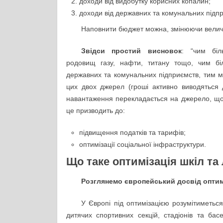
доходи від видобутку корисних копалин;
доходи від державних та комунальних підп
Наповнити бюджет можна, змінюючи величи
Звідси простий висновок
: “чим біл
родовищ газу, нафти, титану тощо, чим біл
державних та комунальних підприємств, тим 
цих двох джерел (гроші активно виводяться 
навантаження перекладається на джерело, що 
це призводить до:
підвищення податків та тарифів;
оптимізації соціальної інфраструктури.
Що таке оптимізація шкіл та
Розглянемо європейський досвід оптимі
У Європі під оптимізацією розумітиметься
дитячих спортивних секцій, стадіонів та басе