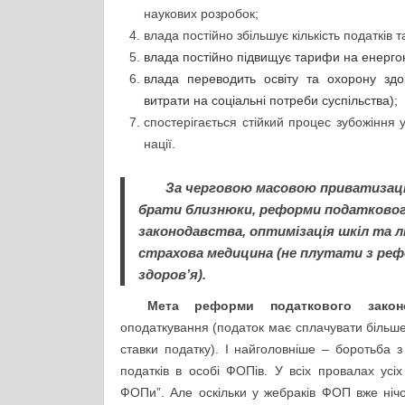
наукових розробок;
влада постійно збільшує кількість податків т
влада постійно підвищує тарифи на енерго
влада переводить освіту та охорону зд
витрати на соціальні потреби суспільства)
;
спостерігається стійкий процес зубожіння 
нації.
За черговою масовою приватизаці
брати близнюки, реформи податково
законодавства, оптимізація шкіл та л
страхова медицина (не плутати з ре
здоров’я).
Мета реформи податкового закон
оподаткування (податок має сплачувати більше 
ставки податку). І найголовніше – боротьба 
податків в особі ФОПів. У всіх провалах ус
ФОПи”. Але оскільки у жебраків ФОП вже ніч