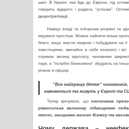
шкіл. В Україні, яка йде до Європи, під оптим
говорять відкрито і радіють “успіхам”. Опти
децентралізації
.
Навіщо владі та олігархам розумні та зд
керувати простіше. Можна найняти кілька пропа
благо, якщо знести лікарню і побудувати на її
інвестиціями, звичайно в себе коханих) і всі
отримає велику зарплату, чиновники закриют
парк, а “потрібні бізнесмени” збудують на їхнь
річкою в офшор.
“Все найкраще дітям” чиновників, 
навчаються та живуть у Європі та С
Тепер зрозуміло, що
оголошена прези
рівносильна великому підвищенню подат
тепло, знищенню малого бізнесу та масов
Чому держава – неефек