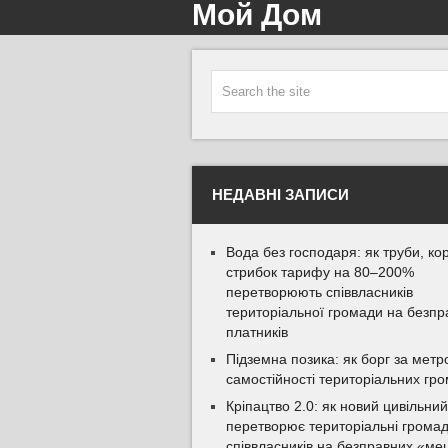
Мой Дом
НЕДАВНІ ЗАПИСИ
Вода без господаря: як труби, кор
стрибок тарифу на 80–200%
перетворюють співвласників
територіальної громади на безпр
платників
Підземна позика: як борг за метро
самостійності територіальних гр
Кріпацтво 2.0: як новий цивільний
перетворює територіальні громад
співвласників на безправних «ме