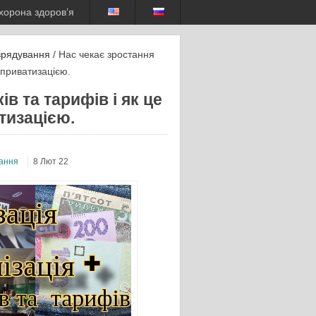
хорона здоров’я
врядування
/ Нас чекає зростання
 приватизацією.
в та тарифів і як це
тизацією.
ання
8 Лют 22