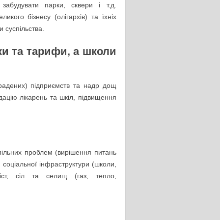
забудувати парки, сквери і т.д.
икого бізнесу (олігархів) та їхніх
и суспільства.
и та тарифи, а школи
радених) підприємств та надр дощ
дацію лікарень та шкіл, підвищення
пільних проблем (вирішення питань
 соціальної інфраструктури (школи,
іст, сіл та селищ (газ, тепло,