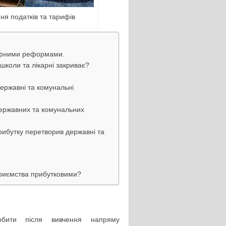
ня податків та тарифів
рифними реформами.
школи та лікарні закриває?
ержавні та комунальні
державних та комунальних
рибутку перетворив державні та
приємства прибутковими?
бити після вивчення напряму