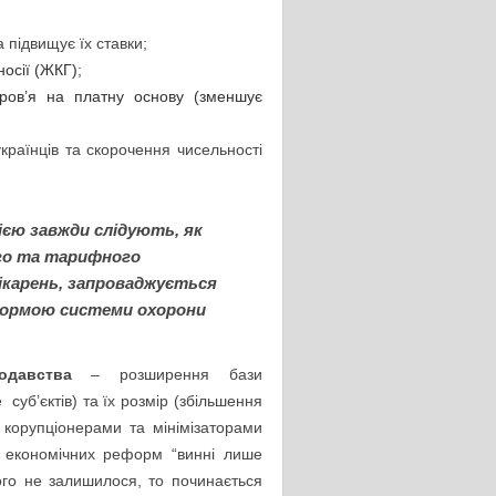
а підвищує їх ставки;
носії (ЖКГ)
;
оров’я на платну основу (зменшує
українців та скорочення чисельності
єю завжди слідують, як
го та тарифного
ікарень, запроваджується
формою системи охорони
одавства
– розширення бази
суб’єктів) та їх розмір (збільшення
з корупціонерами та мінімізаторами
іх економічних реформ “винні лише
ого не залишилося, то починається