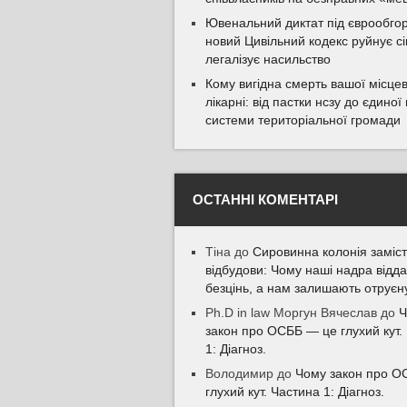
Ювенальний диктат під єврообгор
новий Цивільний кодекс руйнує сі
легалізує насильство
Кому вигідна смерть вашої місцев
лікарні: від пастки нсзу до єдино
системи територіальної громади
ОСТАННІ КОМЕНТАРІ
Тіна
до
Сировинна колонія заміст
відбудови: Чому наші надра відд
безцінь, а нам залишають отруєн
Ph.D in law Моргун Вячеслав
до
Ч
закон про ОСББ — це глухий кут.
1: Діагноз.
Володимир
до
Чому закон про О
глухий кут. Частина 1: Діагноз.