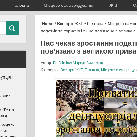
Головна
Місцеве самоврядування
ЖКГ
О
Home
/
Все про ЖКГ
•
Головна
•
Місцеве само
податків та тарифів і як це пов’язано з великою
Нас чекає зростання податкі
пов’язано з великою прива
Автор:
Ph.D in law Моргун Вячеслав
Категории:
Все про ЖКГ
,
Головна
,
Місцеве самоврядув
упція і
авних
 б’є по
омад
 кодекс
и зі
шканців»