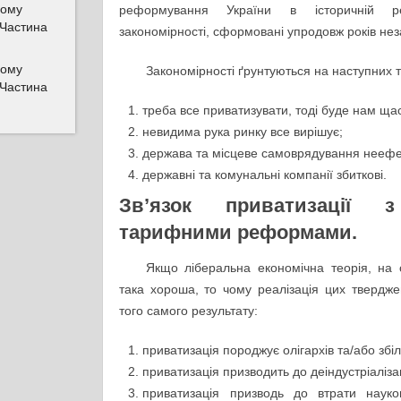
ому
реформування України в історичній рет
 Частина
закономірності, сформовані упродовж років нез
ому
Закономірності ґрунтуються на наступних 
 Частина
треба все приватизувати, тоді буде нам ща
невидима рука ринку все вирішує;
держава та місцеве самоврядування неефе
державні та комунальні компанії збиткові.
Зв’язок приватизації 
тарифними реформами.
Якщо ліберальна економічна теорія, на 
така хороша, то чому реалізація цих твердж
того самого результату:
приватизація породжує олігархів та/або збіл
приватизація призводить до деіндустріалізац
приватизація призводь до втрати науко