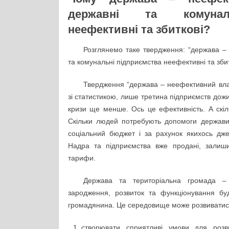
державні та комунал
неефективні та збиткові?
Розглянемо таке твердження: “держава –
та комунальні підприємства неефективні та збит
Твердження “держава – неефективний власн
зі статистикою, лише третина підприємств дожив
кризи ще менше. Ось це ефективність. А скі
Скільки людей потребують допомоги держави
соціальний бюджет і за рахунок якихось д
Надра та підприємства вже продані, залиш
тарифи.
Держава та територіальна громада 
зародження, розвиток та функціонування буд
громадянина. Це середовище може розвиватися
створювати сприятливі умови для роз