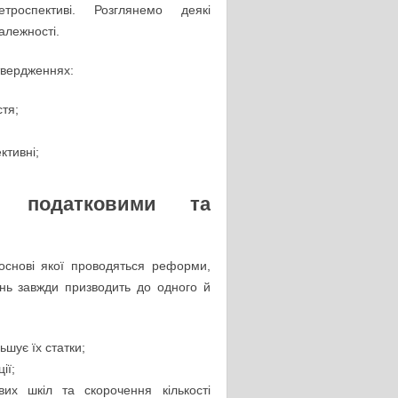
роспективі. Розглянемо деякі
алежності.
твердженнях:
стя;
ктивні;
з податковими та
основі якої проводяться реформи,
ень завжди призводить до одного й
ьшує їх статки;
ії;
вих шкіл та скорочення кількості