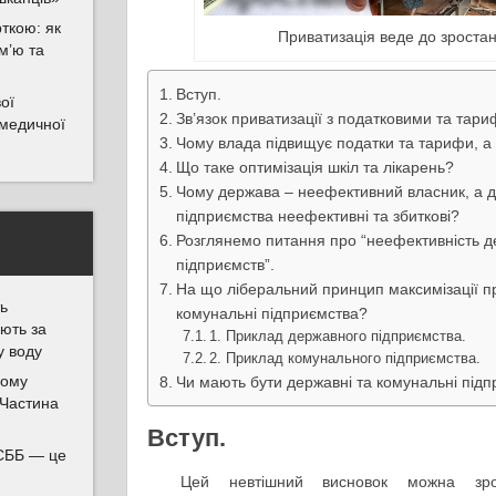
ткою: як
Приватизація веде до зростан
м’ю та
Вступ.
ої
Зв’язок приватизації з податковими та та
ї медичної
Чому влада підвищує податки та тарифи, а 
Що таке оптимізація шкіл та лікарень?
Чому держава – неефективний власник, а д
підприємства неефективні та збиткові?
Розглянемо питання про “неефективність 
підприємств”.
На що ліберальний принцип максимізації п
ь
комунальні підприємства?
ають за
1. Приклад державного підприємства.
у воду
2. Приклад комунального підприємства.
ому
Чи мають бути державні та комунальні під
 Частина
Вступ.
СББ — це
Цей невтішний висновок можна зро