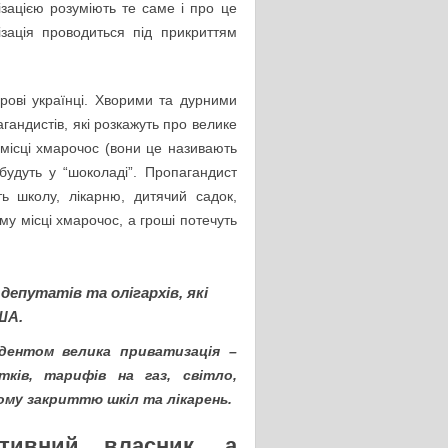
ізацією розуміють те саме і про це
мізація проводиться під прикриттям
орові українці. Хворими та дурними
гандистів, які розкажуть про велике
 місці хмарочос (вони це називають
 будуть у “шоколаді”. Пропагандист
ь школу, лікарню, дитячий садок,
ому місці хмарочос, а гроші потечуть
депутатів та олігархів, які
ША.
дентом велика приватизація –
ків, тарифів на газ, світло,
ому закриттю шкіл та лікарень.
тивний власник, а