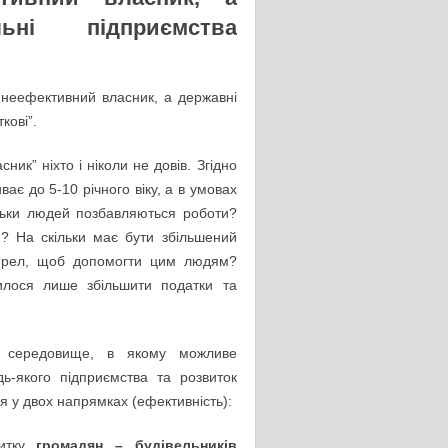
ьні підприємства
 неефективний власник, а державні
кові”.
ик” ніхто і ніколи не довів. Згідно
ає до 5-10 річного віку, а в умовах
льки людей позбавляються роботи?
? На скільки має бути збільшений
жерел, щоб допомогти цим людям?
илося лише збільшити податки та
– середовище, в якому можливе
ь-якого підприємства та розвиток
 у двох напрямках (ефективність):
витку
громадян – будівельників