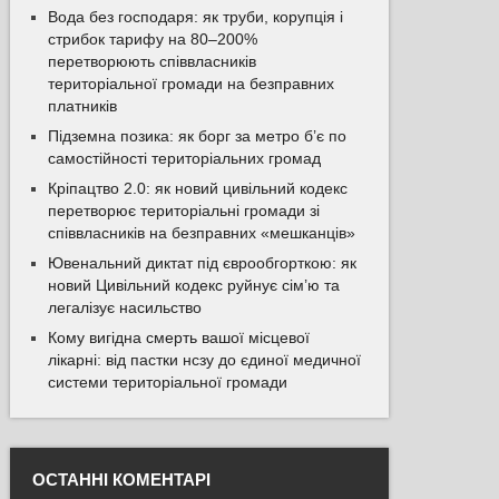
Вода без господаря: як труби, корупція і
стрибок тарифу на 80–200%
перетворюють співвласників
територіальної громади на безправних
платників
Підземна позика: як борг за метро б’є по
самостійності територіальних громад
Кріпацтво 2.0: як новий цивільний кодекс
перетворює територіальні громади зі
співвласників на безправних «мешканців»
Ювенальний диктат під єврообгорткою: як
новий Цивільний кодекс руйнує сім’ю та
легалізує насильство
Кому вигідна смерть вашої місцевої
лікарні: від пастки нсзу до єдиної медичної
системи територіальної громади
ОСТАННІ КОМЕНТАРІ