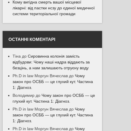
Кому вигідна смерть вашої місцевої
лікарні: від пастки нсзу до єдиної медичної
системи територіальної громади
ОСТАННІ КОМЕНТАРІ
Тіна
до
Сировинна колонія замість
відбудови: Чому наші надра віддають за
безцінь, а нам залишають отруєну воду
Ph.D in law Моргун Вячеслав
до
Чому
закон про ОСББ — це глухий кут. Частина
1: Діагноз.
Володимир
до
Чому закон про ОСББ — це
глухий кут. Частина 1: Діагноз.
Ph.D in law Моргун Вячеслав
до
Чому
закон про ОСББ — це глухий кут. Частина
1: Діагноз.
Ph.D in law Моргун Вячеслав
до
Чому