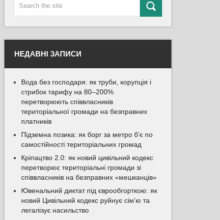
НЕДАВНІ ЗАПИСИ
Вода без господаря: як труби, корупція і
стрибок тарифу на 80–200%
перетворюють співвласників
територіальної громади на безправних
платників
Підземна позика: як борг за метро б’є по
самостійності територіальних громад
Кріпацтво 2.0: як новий цивільний кодекс
перетворює територіальні громади зі
співвласників на безправних «мешканців»
Ювенальний диктат під єврообгорткою: як
новий Цивільний кодекс руйнує сім’ю та
легалізує насильство