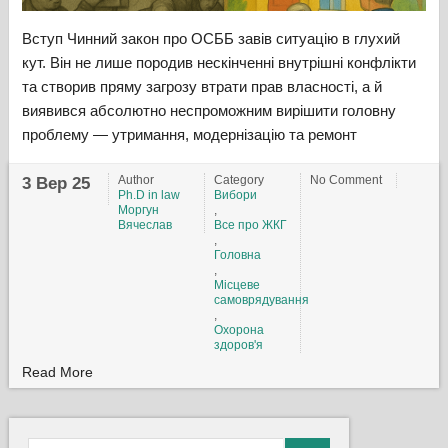
Вступ Чинний закон про ОСББ завів ситуацію в глухий
кут. Він не лише породив нескінченні внутрішні конфлікти
та створив пряму загрозу втрати прав власності, а й
виявився абсолютно неспроможним вирішити головну
проблему — утримання, модернізацію та ремонт
Author
Category
No Comment
3 Вер 25
Ph.D in law
Вибори
Моргун
,
Вячеслав
Все про ЖКГ
,
Головна
,
Місцеве
самоврядування
,
Охорона
здоров'я
Read More