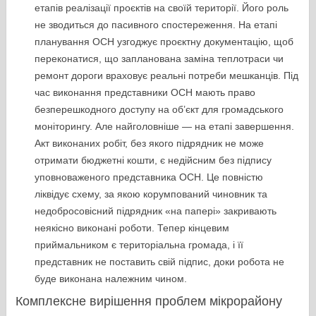
етапів реалізації проєктів на своїй території. Його роль
не зводиться до пасивного спостереження. На етапі
планування ОСН узгоджує проєктну документацію, щоб
переконатися, що запланована заміна теплотраси чи
ремонт дороги враховує реальні потреби мешканців. Під
час виконання представники ОСН мають право
безперешкодного доступу на об’єкт для громадського
моніторингу. Але найголовніше — на етапі завершення.
Акт виконаних робіт, без якого підрядник не може
отримати бюджетні кошти, є недійсним без підпису
уповноваженого представника ОСН. Це повністю
ліквідує схему, за якою корумпований чиновник та
недобросовісний підрядник «на папері» закривають
неякісно виконані роботи. Тепер кінцевим
приймальником є територіальна громада, і її
представник не поставить свій підпис, доки робота не
буде виконана належним чином.
Комплексне вирішення проблем мікрорайону