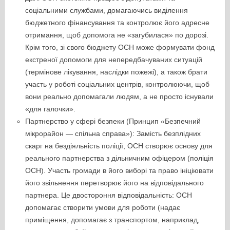
соціальними службами, домагаючись виділення
бюджетного фінансування та контролює його адресне
отримання, щоб допомога не «загубилася» по дорозі.
Крім того, зі свого бюджету ОСН може формувати фонд
екстреної допомоги для непередбачуваних ситуацій
(термінове лікування, наслідки пожежі), а також брати
участь у роботі соціальних центрів, контролюючи, щоб
вони реально допомагали людям, а не просто існували
«для галочки».
Партнерство у сфері безпеки (Принцип «Безпечний
мікрорайон — спільна справа»): Замість безплідних
скарг на бездіяльність поліції, ОСН створює основу для
реального партнерства з дільничним офіцером (поліція
ОСН). Участь громади в його виборі та право ініціювати
його звільнення перетворює його на відповідального
партнера. Це двостороння відповідальність: ОСН
допомагає створити умови для роботи (надає
приміщення, допомагає з транспортом, наприклад,