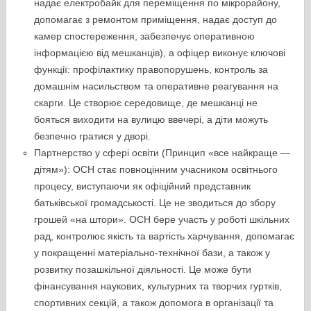
надає електробайк для переміщення по мікрорайону,
допомагає з ремонтом приміщення, надає доступ до
камер спостереження, забезпечує оперативною
інформацією від мешканців), а офіцер виконує ключові
функції: профілактику правопорушень, контроль за
домашнім насильством та оперативне реагування на
скарги. Це створює середовище, де мешканці не
бояться виходити на вулицю ввечері, а діти можуть
безпечно гратися у дворі.
Партнерство у сфері освіти (Принцип «все найкраще —
дітям»): ОСН стає повноцінним учасником освітнього
процесу, виступаючи як офіційний представник
батьківської громадськості. Це не зводиться до збору
грошей «на штори». ОСН бере участь у роботі шкільних
рад, контролює якість та вартість харчування, допомагає
у покращенні матеріально-технічної бази, а також у
розвитку позашкільної діяльності. Це може бути
фінансування наукових, культурних та творчих гуртків,
спортивних секцій, а також допомога в організації та