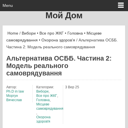
Menu
Мой Дом
Home
/
Вибори
•
Все про ЖКГ
•
Головна
•
Місцеве
самоврядування
•
Охорона здоров'я
/ Альтернатива ОСББ.
Частина 2: Модель реального самоврядування
Альтернатива ОСББ. Частина 2:
Модель реального
самоврядування
Автор:
Категории:
3 Вер 25
Ph.D in law
Вибори
,
Моргун
Все про ЖКГ
,
Вячеслав
Головна
,
Місцеве
самоврядування
,
Охорона
здоров'я