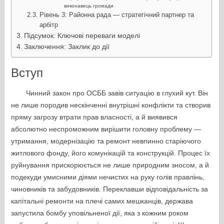
виконавець громади
Рівень 3: Районна рада — стратегічний партнер та
арбітр
Підсумок: Ключові переваги моделі
Заключення: Заклик до дії
Вступ
Чинний закон про ОСББ завів ситуацію в глухий кут. Він
не лише породив нескінченні внутрішні конфлікти та створив
пряму загрозу втрати прав власності, а й виявився
абсолютно неспроможним вирішити головну проблему —
утримання, модернізацію та ремонт невпинно старіючого
житлового фонду, його комунікацій та конструкцій. Процес їх
руйнування прискорюється не лише природним зносом, а й
подекуди умисними діями нечистих на руку голів правлінь,
чиновників та забудовників. Переклавши відповідальність за
капітальні ремонти на плечі самих мешканців, держава
запустила бомбу уповільненої дії, яка з кожним роком