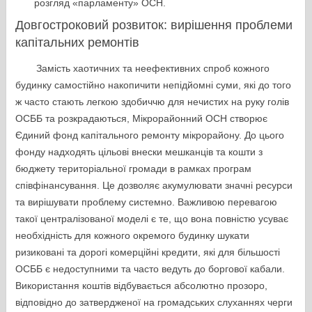
розгляд «парламенту» ОСН.
Довгостроковий розвиток: вирішення проблеми
капітальних ремонтів
Замість хаотичних та неефективних спроб кожного
будинку самостійно накопичити непідйомні суми, які до того
ж часто стають легкою здобиччю для нечистих на руку голів
ОСББ та розкрадаються, Мікрорайонний ОСН створює
Єдиний фонд капітального ремонту мікрорайону. До цього
фонду надходять цільові внески мешканців та кошти з
бюджету територіальної громади в рамках програм
співфінансування. Це дозволяє акумулювати значні ресурси
та вирішувати проблему системно. Важливою перевагою
такої централізованої моделі є те, що вона повністю усуває
необхідність для кожного окремого будинку шукати
ризиковані та дорогі комерційні кредити, які для більшості
ОСББ є недоступними та часто ведуть до боргової кабали.
Використання коштів відбувається абсолютно прозоро,
відповідно до затвердженої на громадських слуханнях черги