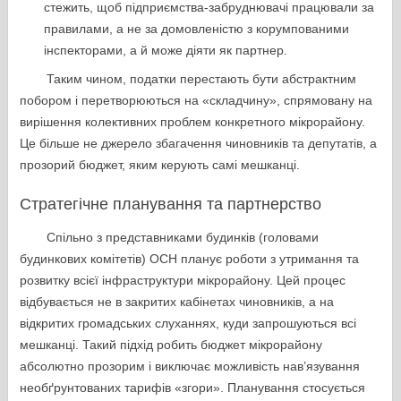
стежить, щоб підприємства-забруднювачі працювали за
правилами, а не за домовленістю з корумпованими
інспекторами, а й може діяти як партнер.
Таким чином, податки перестають бути абстрактним
побором і перетворюються на «складчину», спрямовану на
вирішення колективних проблем конкретного мікрорайону.
Це більше не джерело збагачення чиновників та депутатів, а
прозорий бюджет, яким керують самі мешканці.
Стратегічне планування та партнерство
Спільно з представниками будинків (головами
будинкових комітетів) ОСН планує роботи з утримання та
розвитку всієї інфраструктури мікрорайону. Цей процес
відбувається не в закритих кабінетах чиновників, а на
відкритих громадських слуханнях, куди запрошуються всі
мешканці. Такий підхід робить бюджет мікрорайону
абсолютно прозорим і виключає можливість нав’язування
необґрунтованих тарифів «згори». Планування стосується