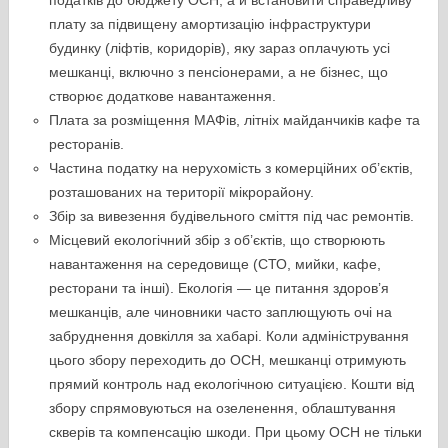
податків до бюджету ОСН, а й встановити справедливу
плату за підвищену амортизацію інфраструктури
будинку (ліфтів, коридорів), яку зараз оплачують усі
мешканці, включно з пенсіонерами, а не бізнес, що
створює додаткове навантаження.
Плата за розміщення МАФів, літніх майданчиків кафе та
ресторанів.
Частина податку на нерухомість з комерційних об’єктів,
розташованих на території мікрорайону.
Збір за вивезення будівельного сміття під час ремонтів.
Місцевий екологічний збір з об’єктів, що створюють
навантаження на середовище (СТО, мийки, кафе,
ресторани та інші). Екологія — це питання здоров’я
мешканців, але чиновники часто заплющують очі на
забруднення довкілля за хабарі. Коли адміністрування
цього збору переходить до ОСН, мешканці отримують
прямий контроль над екологічною ситуацією. Кошти від
збору спрямовуються на озеленення, облаштування
скверів та компенсацію шкоди. При цьому ОСН не тільки