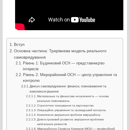
Вступ
Основна частина: Трирівнева модель реального
самоврядування
Рівень 1: Будинковий ОСН — представництво
інтересів
Рівень 2: Мікрорайонний ОСН — центр управління та
контролю
Двигун самоврядування: фінанси, повноваження та
комплексні рішення
Матеріальна та фінансова незалежність — основа
реальних повноважень
Стратегічне планування та партнерство
Операційне управління та громадський контроль
Комплексне вирішення проблем мікрорайону
Довгостроковий розвиток: вирішення проблеми
капітальних ремонтів
Мікрорайонна Сервісна Компанія (МСК) — професійний