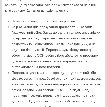
збирати централізовано, але легко контролювати на рівні
мікрорайону. До таких доходів належать:
Плата за розміщення зовнішньої реклами.
Збір за місця для паркування транспортних засобів
(парковочний збір). Зараз це одна з найкорумпованіших
сфер, де гроші від парковок біля житлових будинків
осідають у кишенях чиновників чи «смотрящих», а не
йдуть на благоустрій. Передача адміністрування цього
збору на рівень ОСН робить його абсолютно прозорим і
цільовим: кошти залишаються в мікрорайонні та
витрачаються на його потреби.
Податок із здачі квартир в оренду та туристичний збір.
Це стосується як подобової оренди, так і довгострокової,
включаючи випадки, коли квартири використовуються як
офіси юридичними особами. ОСН, на відміну від
податкової, володіє реальною інформацією про таку
діяльність. Це дозволяє не тільки забезпечити сплату