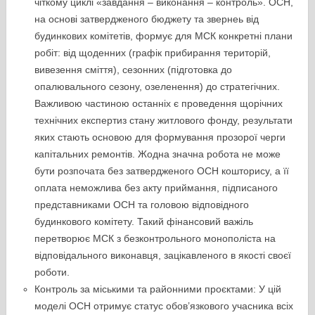
чіткому циклі «завдання – виконання – контроль». ОСН,
на основі затвердженого бюджету та звернеь від
будинкових комітетів, формує для МСК конкретні плани
робіт: від щоденних (графік прибирання територій,
вивезення сміття), сезонних (підготовка до
опалювального сезону, озеленення) до стратегічних.
Важливою частиною останніх є проведення щорічних
технічних експертиз стану житлового фонду, результати
яких стають основою для формування прозорої черги
капітальних ремонтів. Жодна значна робота не може
бути розпочата без затвердженого ОСН кошторису, а її
оплата неможлива без акту приймання, підписаного
представниками ОСН та головою відповідного
будинкового комітету. Такий фінансовий важіль
перетворює МСК з безконтрольного монополіста на
відповідального виконавця, зацікавленого в якості своєї
роботи.
Контроль за міськими та районними проєктами: У цій
моделі ОСН отримує статус обов’язкового учасника всіх