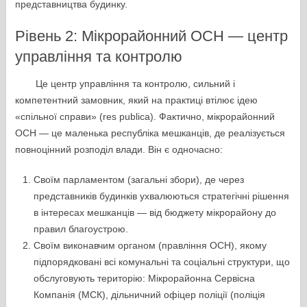
представництва будинку.
Рівень 2: Мікрорайонний ОСН — центр
управління та контролю
Це центр управління та контролю, сильний і
компетентний замовник, який на практиці втілює ідею
«спільної справи» (res publica). Фактично, мікрорайонний
ОСН — це маленька республіка мешканців, де реалізується
повноцінний розподіл влади. Він є одночасно:
Своїм парламентом (загальні збори), де через
представників будинків ухвалюються стратегічні рішення
в інтересах мешканців — від бюджету мікрорайону до
правил благоустрою.
Своїм виконавчим органом (правління ОСН), якому
підпорядковані всі комунальні та соціальні структури, що
обслуговують територію: Мікрорайонна Сервісна
Компанія (МСК), дільничний офіцер поліції (поліція