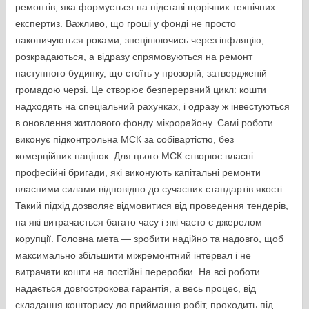
ремонтів, яка формується на підставі щорічних технічних
експертиз. Важливо, що гроші у фонді не просто
накопичуються роками, знецінюючись через інфляцію,
розкрадаються, а відразу спрямовуються на ремонт
наступного будинку, що стоїть у прозорій, затвердженій
громадою черзі. Це створює безперервний цикл: кошти
надходять на спеціальний рахунках, і одразу ж інвестуються
в оновлення житлового фонду мікрорайону. Самі роботи
виконує підконтрольна МСК за собівартістю, без
комерційних націнок. Для цього МСК створює власні
професійні бригади, які виконують капітальні ремонти
власними силами відповідно до сучасних стандартів якості.
Такий підхід дозволяє відмовитися від проведення тендерів,
на які витрачається багато часу і які часто є джерелом
корупції. Головна мета — зробити надійно та надовго, щоб
максимально збільшити міжремонтний інтервал і не
витрачати кошти на постійні переробки. На всі роботи
надається довгострокова гарантія, а весь процес, від
складання кошторису до приймання робіт, проходить під