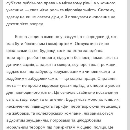
суб’єкта публічного права на місцевому рівні, а у кожного
учасника — своя чітка роль та відповідальність. Систему,
здатну не лише латати діри, а й планувати оновлення на
десятиліття вперед.
Кожна людина живе не у вакуумі, а в середовищі, яке
має бути безпечним і комфортним. Опікуватися лише
фінансами свого будинку, коли навколо занедбана
територія, розбиті дороги, відсутня безпека, немає шкіл та
дитячих садків, а парки та сквери, всупереч волі громади,
віддаються під забудову корумпованими чиновниками та
жадібними забудовниками, — це марна праця. Справжня
мета — не просто відремонтувати під’їзд, а створити умови
для повноцінного життя. Це означає стабільне постачання
світла, газу, води та опалення. Відсутність монополістів, які
нескінченно підвищують тарифи, перетворюючи мешканців
на жебраків, та колекторських компаній, які займаються
відкритим знущанням, погрозами та цілодобовим
моральним терором під прикриттям місцевої поліції. Це