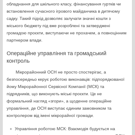
обладнання для шкільного класу, фінансування гуртків чи
встановлення сучасного ігрового майданчика в дитячому
садку. Такий підхід дозволяє залучати значні кошти з
міського бюджету під вже розроблені та затверджені
громадою проєкти, виступаючи не прохачем, а повноцінним
партнером влади.
Операційне управління та громадський
контроль
Мікрорайонний ОСН не просто спостерігає, а
безпосередньо керує роботою виконавців: підпорядкованої
йому Мікрорайонної Сервісної Компанії (МСК) та
підрядників, що виконують міські проєкти. Це не
формальний нагляд «згори», а щоденне операційне
управління, де ОСН виступає єдиним замовником та
контролером від імені мікрорайної громади.
Управління роботою МСК: Взаємодія будується на