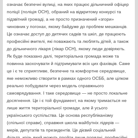
означає безпечні вулиці, на яких працює дільничний офіцер
поліції (поліція ОСН), обраний на відкритому конкурсі та
підзвітний громаді, а не просто призначений «згори»
чиновник у погонах, якому байдуже до проблем мешканців.
Це означає доступ до дитячих садків та шкіл, де працюють
професійні вчителі, які поважають та люблять дітей, а також
до дільничного лікаря (лікар ОСН), якому люди довіряють.
Як буде показано далі, територіальна громада може та
повинна заохочувати й підтримувати всіх цих фахівців. Саме
це і є те сприятливе, безпечне та комфортне середовище,
яке неможливо створити в рамках одного ОСББ, але цілком
реально побудувати через модель справжнього
самоврядування. І таке середовище — не просто локальне
досягнення. Це і є той фундамент, на якому тримається не
лише життя територіальної громади, але й усього
українського суспільства. Це основа республіканізму
(спільної справи), справжня школа майбутніх лідерів —
мерів, депутатів та президентів. Це дієвий соціальний
фільтр, крізь який можуть пройти лише порядні, професійні