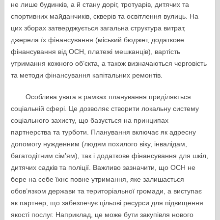
не лише будинків, а й стану доріг, тротуарів, дитячих та
спортивних майданчиків, скверів та освітлення вулиць. На
цих зборах затверджується загальна структура витрат,
джерела їх фінансування (міський бюджет, додаткове
фінансування від ОСН, платежі мешканців), вартість
утримання кожного об’єкта, а також визначаються черговість
та методи фінансування капітальних ремонтів.
Особлива увага в рамках планування приділяється
соціальній сфері. Це дозволяє створити локальну систему
соціального захисту, що базується на принципах
партнерства та турботи. Планування включає як адресну
допомогу нужденним (людям похилого віку, інвалідам,
багатодітним сім’ям), так і додаткове фінансування для шкіл,
дитячих садків та поліції. Важливо зазначити, що ОСН не
бере на себе їхнє повне утримання, яке залишається
обов’язком держави та територіальної громади, а виступає
як партнер, що забезпечує цільові ресурси для підвищення
якості послуг. Наприклад, це може бути закупівля нового