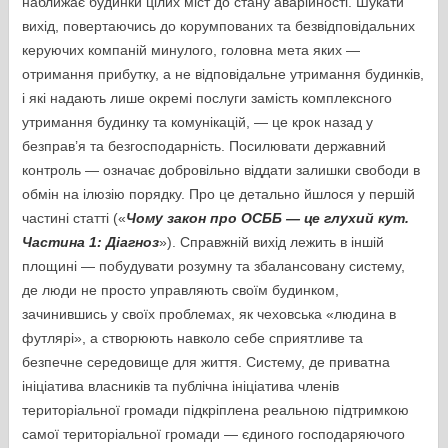
наближає будинки цілих міст до стану аварійності. Шукати
вихід, повертаючись до корумпованих та безвідповідальних
керуючих компаній минулого, головна мета яких —
отримання прибутку, а не відповідальне утримання будинків,
і які надають лише окремі послуги замість комплексного
утримання будинку та комунікацій, — це крок назад у
безправ’я та безгосподарність. Посилювати державний
контроль — означає добровільно віддати залишки свободи в
обмін на ілюзію порядку. Про це детально йшлося у першій
частині статті («
Чому закон про ОСББ — це глухий кут.
Частина 1: Діагноз
»). Справжній вихід лежить в іншій
площині — побудувати розумну та збалансовану систему,
де люди не просто управляють своїм будинком,
зачинившись у своїх проблемах, як чеховська «людина в
футлярі», а створюють навколо себе сприятливе та
безпечне середовище для життя. Систему, де приватна
ініціатива власників та публічна ініціатива членів
територіальної громади підкріплена реальною підтримкою
самої територіальної громади — єдиного господаряючого