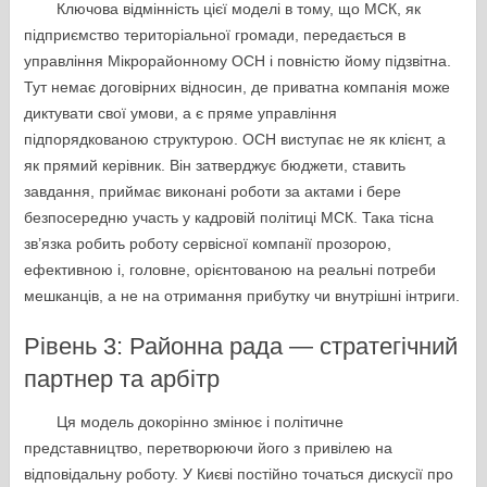
Ключова відмінність цієї моделі в тому, що МСК, як
підприємство територіальної громади, передається в
управління Мікрорайонному ОСН і повністю йому підзвітна.
Тут немає договірних відносин, де приватна компанія може
диктувати свої умови, а є пряме управління
підпорядкованою структурою. ОСН виступає не як клієнт, а
як прямий керівник. Він затверджує бюджети, ставить
завдання, приймає виконані роботи за актами і бере
безпосередню участь у кадровій політиці МСК. Така тісна
зв’язка робить роботу сервісної компанії прозорою,
ефективною і, головне, орієнтованою на реальні потреби
мешканців, а не на отримання прибутку чи внутрішні інтриги.
Рівень 3: Районна рада — стратегічний
партнер та арбітр
Ця модель докорінно змінює і політичне
представництво, перетворюючи його з привілею на
відповідальну роботу. У Києві постійно точаться дискусії про