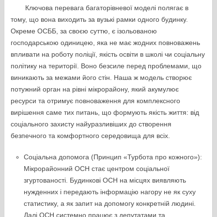
Ключова перевага багаторівневої моделі полягає в
тому, що вона виходить за вузькі рамки одного будинку.
Окреме ОСББ, за своєю суттю, є ізольованою
господарською одиницею, яка не має жодних повноважень
впливати на роботу поліції, якість освіти в школі чи соціальну
політику на території. Воно безсиле перед проблемами, що
виникають за межами його стін. Наша ж модель створює
потужний орган на рівні мікрорайону, який акумулює
ресурси та отримує повноваження для комплексного
вирішення саме тих питань, що формують якість життя: від
соціального захисту найуразливіших до створення
безпечного та комфортного середовища для всіх.
Соціальна допомога (Принцип «Турбота про кожного»):
Мікрорайонний ОСН стає центром соціальної
згуртованості. Будинкові ОСН на місцях виявляють
нужденних і передають інформацію нагору не як суху
статистику, а як запит на допомогу конкретній людині.
Далі ОСН системно працює з депутатами та