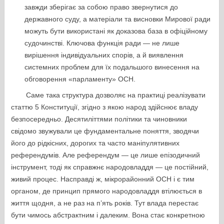
завжди зберігає за собою право звернутися до
державного суду, а матеріали та висновки Мирової ради
можуть бути використані як доказова база в офіційному
судочинстві. Ключова функція ради — не лише
вирішення індивідуальних спорів, а й виявлення
системних проблем для їх подальшого винесення на
обговорення «парламенту» ОСН.
Саме така структура дозволяє на практиці реалізувати
статтю 5 Конституції, згідно з якою народ здійснює владу
безпосередньо. Десятиліттями політики та чиновники
свідомо звужували це фундаментальне поняття, зводячи
його до рідкісних, дорогих та часто маніпулятивних
референдумів. Але референдум — це лише епізодичний
інструмент, тоді як справжнє народовладдя — це постійний,
живий процес. Насправді ж, мікрорайонний ОСН і є тим
органом, де принцип прямого народовладдя втілюється в
життя щодня, а не раз на п’ять років. Тут влада перестає
бути чимось абстрактним і далеким. Вона стає конкретною