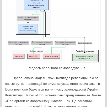
Модель реального самоврядування
Пропонована модель, хоч і виглядає революційною за
своєю суттю, насправді не вимагає ухвалення нових законів.
Вона повністю базується на чинному законодавстві України:
Конституції, Законі «Про місцеве самоврядування» та Законі
«Про органи самоорганізації населення». Це яскравий
приклад того, що одні й ті самі закони можна читати та