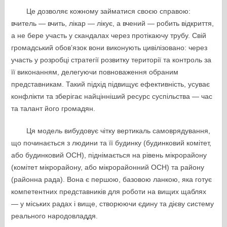
Це дозволяє кожному займатися своєю справою:
вчитель — вчить, лікар — лікує, а вчений — робить відкриття,
а не бере участь у скандалах через протікаючу трубу. Свій
громадський обов’язок вони виконують цивілізовано: через
участь у розробці стратегії розвитку території та контроль за
її виконанням, делегуючи повноваження обраним
представникам. Такий підхід підвищує ефективність, усуває
конфлікти та зберігає найцінніший ресурс суспільства — час
та талант його громадян.
Ця модель вибудовує чітку вертикаль самоврядування,
що починається з людини та її будинку (будинковий комітет,
або будинковий ОСН), піднімається на рівень мікрорайону
(комітет мікрорайону, або мікрорайонний ОСН) та району
(районна рада). Вона є першою, базовою ланкою, яка готує
компетентних представників для роботи на вищих щаблях
— у міських радах і вище, створюючи єдину та дієву систему
реального народовладдя.