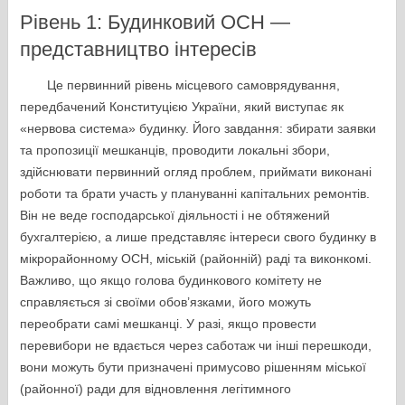
Рівень 1: Будинковий ОСН —
представництво інтересів
Це первинний рівень місцевого самоврядування,
передбачений Конституцією України, який виступає як
«нервова система» будинку. Його завдання: збирати заявки
та пропозиції мешканців, проводити локальні збори,
здійснювати первинний огляд проблем, приймати виконані
роботи та брати участь у плануванні капітальних ремонтів.
Він не веде господарської діяльності і не обтяжений
бухгалтерією, а лише представляє інтереси свого будинку в
мікрорайонному ОСН, міській (районній) раді та виконкомі.
Важливо, що якщо голова будинкового комітету не
справляється зі своїми обов’язками, його можуть
переобрати самі мешканці. У разі, якщо провести
перевибори не вдається через саботаж чи інші перешкоди,
вони можуть бути призначені примусово рішенням міської
(районної) ради для відновлення легітимного