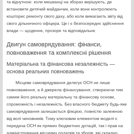
та відчутною: коли мешканці на зборах вирішують, де
встановити дитячий майданчик, коли вони контролюють
кошторис ремонту свого даху, або коли вимагають звіту від
свого дільничного офіцера. Це і є безпосереднє здійснення
влади — щоденне, прозоре та відповідальне.
Двигун самоврядування: фінанси,
повноваження та комплексні рішення
Матеріальна та фінансова незалежність —
основа реальних повноважень
Місцеве самоврядування делегує ОСН не лише
повноваження, а й джерела фінансування, створюючи тим
самим його реальну матеріальну та фінансову основи,
спроможність і незалежність. Без власного бюджету будь-яке
самоврядування залишається фікцією, повністю залежною
від волі чиновників. Тому ключовим елементом моделі є
передача ОСН як прямих бюджетних дотацій, так і прав на
адміністрування місцевих податків та зборів, які складно