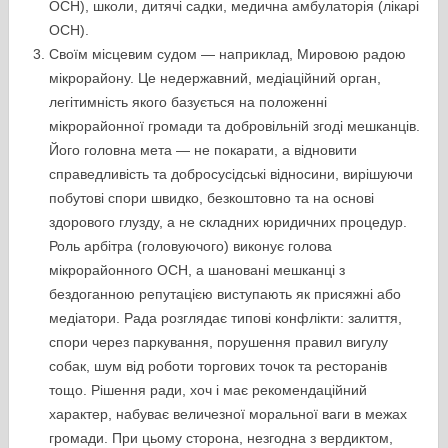
ОСН), школи, дитячі садки, медична амбулаторія (лікарі
ОСН).
Своїм місцевим судом — наприклад, Мировою радою
мікрорайону. Це недержавний, медіаційний орган,
легітимність якого базується на положенні
мікрорайонної громади та добровільній згоді мешканців.
Його головна мета — не покарати, а відновити
справедливість та добросусідські відносини, вирішуючи
побутові спори швидко, безкоштовно та на основі
здорового глузду, а не складних юридичних процедур.
Роль арбітра (головуючого) виконує голова
мікрорайонного ОСН, а шановані мешканці з
бездоганною репутацією виступають як присяжні або
медіатори. Рада розглядає типові конфлікти: залиття,
спори через паркування, порушення правил вигулу
собак, шум від роботи торгових точок та ресторанів
тощо. Рішення ради, хоч і має рекомендаційний
характер, набуває величезної моральної ваги в межах
громади. При цьому сторона, незгодна з вердиктом,