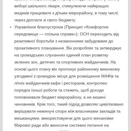
виборі шкільного лікаря, стимулюючи найкращих
медиків працювати з дітьми мікрорайону, в тому числі
через доплати зі свого бюджету.
Управління благоустроєм (Принцип «Комфортне
середовище — спільна справа»): ОСН переходить від
реактивної боротьби з незаконними забудовами до
проактивного планування. Він розробляє та затверджує
на громадських слуханнях єдиний план розвитку
зелених зон, дитячих та спортивних майданчиків. На
основі цього плану він пропонує районному виконкому
узгоджені з громадою місця для розміщення МАФів та
літніх майданчиків кафе і ресторанів, контролює
порядок їхньої роботи та стежить, щоб доходи
поповнювали бюджет мікрорайону, а не кишені
чиновників. Крім того, такий підхід дозволяє цивілізовано
вирішувати неминучі спори між власниками закладів та
мешканцями, використовуючи для цього механізми
Мирової ради або виносячи системні питання на