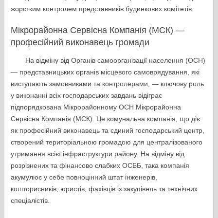
жорстким контролем представників будинкових комітетів.
Мікрорайонна Сервісна Компанія (МСК) —
професійний виконавець громади
На відміну від Органів самоорганізації населення (ОСН)
— представницьких органів місцевого самоврядування, які
виступають замовниками та контролерами, — ключову роль
у виконанні всіх господарських завдань відіграє
підпорядкована Мікрорайонному ОСН Мікрорайонна
Сервісна Компанія (МСК). Це комунальна компанія, що діє
як професійний виконавець та єдиний господарський центр,
створений територіальною громадою для централізованого
утримання всієї інфраструктури району. На відміну від
розрізнених та фінансово слабких ОСББ, така компанія
акумулює у себе повноцінний штат інженерів,
кошторисників, юристів, фахівців із закупівель та технічних
спеціалістів.