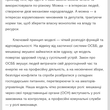
використовувати по-різному. Можна — в інтересах людей,
створюючи дієві механізми народовладдя. А можна — в
інтересах корумпованих чиновників та депутатів, трактуючи
норми так, щоб зберегти власну монополію на владу та
ресурси.
Ключовий принцип моделі — чіткий розподіл функцій та
відповідальності. На відміну від хаотичної системи ОСББ, де
мешканці змушені займатися всім одразу, ця модель
повертає здоровий глузд у суспільний устрій. Закон про
ОСББ змушує людей витрачати свій дорогоцінний час та
енергію не на професійну діяльність, а на нескінченні збори,
безплідні конфлікти та спроби розібратися у складних
господарських питаннях, перетворюючи їх на аматорів-
управлінців. Наша модель чітко розмежовує ролі: мешканці
через свої представницькі органи (ОСН) виступають у ролі
замовника та контролера, а професійні комунальні служби
— у ролі виконавця.