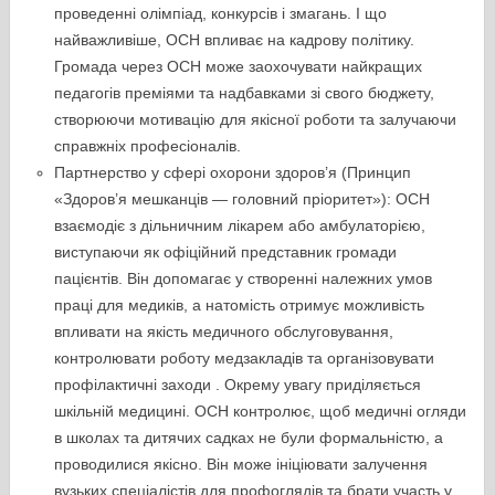
проведенні олімпіад, конкурсів і змагань. І що
найважливіше, ОСН впливає на кадрову політику.
Громада через ОСН може заохочувати найкращих
педагогів преміями та надбавками зі свого бюджету,
створюючи мотивацію для якісної роботи та залучаючи
справжніх професіоналів.
Партнерство у сфері охорони здоров’я (Принцип
«Здоров’я мешканців — головний пріоритет»): ОСН
взаємодіє з дільничним лікарем або амбулаторією,
виступаючи як офіційний представник громади
пацієнтів. Він допомагає у створенні належних умов
праці для медиків, а натомість отримує можливість
впливати на якість медичного обслуговування,
контролювати роботу медзакладів та організовувати
профілактичні заходи . Окрему увагу приділяється
шкільній медицині. ОСН контролює, щоб медичні огляди
в школах та дитячих садках не були формальністю, а
проводилися якісно. Він може ініціювати залучення
вузьких спеціалістів для профоглядів та брати участь у