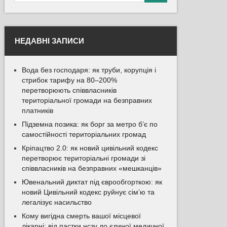
НЕДАВНІ ЗАПИСИ
Вода без господаря: як труби, корупція і
стрибок тарифу на 80–200%
перетворюють співвласників
територіальної громади на безправних
платників
Підземна позика: як борг за метро б’є по
самостійності територіальних громад
Кріпацтво 2.0: як новий цивільний кодекс
перетворює територіальні громади зі
співвласників на безправних «мешканців»
Ювенальний диктат під єврообгорткою: як
новий Цивільний кодекс руйнує сім’ю та
легалізує насильство
Кому вигідна смерть вашої місцевої
лікарні: від пастки нсзу до єдиної медичної