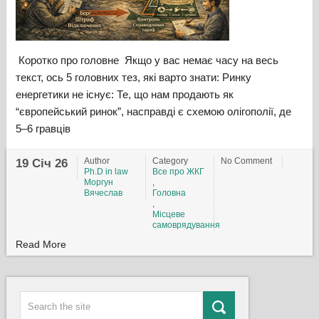
Коротко про головне Якщо у вас немає часу на весь
текст, ось 5 головних тез, які варто знати: Ринку
енергетики не існує: Те, що нам продають як
“європейський ринок”, насправді є схемою олігополії, де
5–6 гравців
Author
Category
No Comment
19 Січ 26
Ph.D in law
Все про ЖКГ
Моргун
,
Вячеслав
Головна
,
Місцеве
самоврядування
Read More