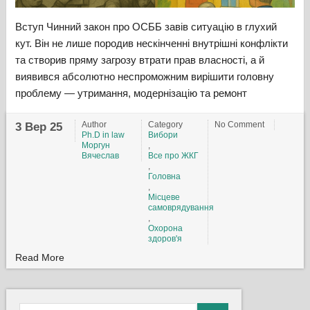
Вступ Чинний закон про ОСББ завів ситуацію в глухий
кут. Він не лише породив нескінченні внутрішні конфлікти
та створив пряму загрозу втрати прав власності, а й
виявився абсолютно неспроможним вирішити головну
проблему — утримання, модернізацію та ремонт
Author
Category
No Comment
3 Вер 25
Ph.D in law
Вибори
Моргун
,
Вячеслав
Все про ЖКГ
,
Головна
,
Місцеве
самоврядування
,
Охорона
здоров'я
Read More