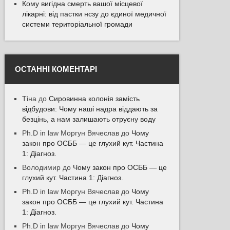
Кому вигідна смерть вашої місцевої
лікарні: від пастки нсзу до єдиної медичної
системи територіальної громади
ОСТАННІ КОМЕНТАРІ
Тіна
до
Сировинна колонія замість
відбудови: Чому наші надра віддають за
безцінь, а нам залишають отруєну воду
Ph.D in law Моргун Вячеслав
до
Чому
закон про ОСББ — це глухий кут. Частина
1: Діагноз.
Володимир
до
Чому закон про ОСББ — це
глухий кут. Частина 1: Діагноз.
Ph.D in law Моргун Вячеслав
до
Чому
закон про ОСББ — це глухий кут. Частина
1: Діагноз.
Ph.D in law Моргун Вячеслав
до
Чому