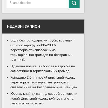
НЕДАВНІ ЗАПИСИ
Вода без господаря: як труби, корупція і
стрибок тарифу на 80–200%
перетворюють співвласників
територіальної громади на безправних
платників
Підземна позика: як борг за метро б’є по
самостійності територіальних громад
Кріпацтво 2.0: як новий цивільний кодекс
перетворює територіальні громади зі
співвласників на безправних «мешканців»
Ювенальний диктат під єврообгорткою: як
новий Цивільний кодекс руйнує сім’ю та
легалізує насильство