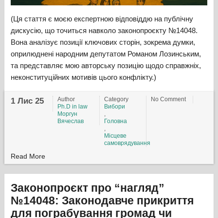
(Ця стаття є моєю експертною відповіддю на публічну
дискусію, що точиться навколо законопроєкту №14048.
Вона аналізує позиції ключових сторін, зокрема думки,
оприлюднені народним депутатом Романом Лозинським,
та представляє мою авторську позицію щодо справжніх,
неконституційних мотивів цього конфлікту.)
Author
Category
No Comment
1 Лис 25
Ph.D in law
Вибори
Моргун
,
Вячеслав
Головна
,
Місцеве
самоврядування
Read More
Законопроєкт про “нагляд”
№14048: Законодавче прикриття
для пограбування громад чи