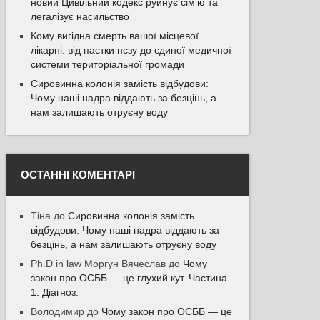
новий Цивільний кодекс руйнує сім’ю та
легалізує насильство
Кому вигідна смерть вашої місцевої
лікарні: від пастки нсзу до єдиної медичної
системи територіальної громади
Сировинна колонія замість відбудови:
Чому наші надра віддають за безцінь, а
нам залишають отруєну воду
ОСТАННІ КОМЕНТАРІ
Тіна
до
Сировинна колонія замість
відбудови: Чому наші надра віддають за
безцінь, а нам залишають отруєну воду
Ph.D in law Моргун Вячеслав
до
Чому
закон про ОСББ — це глухий кут. Частина
1: Діагноз.
Володимир
до
Чому закон про ОСББ — це