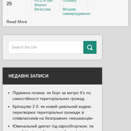
Ph.D in law
Головна
25
Моргун
,
Вячеслав
Місцеве
самоврядування
Read More
НЕДАВНІ ЗАПИСИ
Підземна позика: як борг за метро б’є по
самостійності територіальних громад
Кріпацтво 2.0: як новий цивільний кодекс
перетворює територіальні громади зі
співвласників на безправних «мешканців»
Ювенальний диктат під єврообгорткою: як