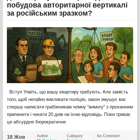
побудова авторитарної вертикалі
за російським зразком?
Вступ Уявіть, що вашу квартиру грабують. Але замість
того, щоб негайно викликати поліцію, закон змушує вас
спершу написати грабіжникам чемну “вимогу” з проханням
припинити і чекати 20 днів на їхню відповідь. Поки триває
це абсурдне бюрократичне
Author
Category
No Comment
18 Жов