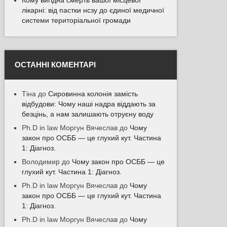
Кому вигідна смерть вашої місцевої
лікарні: від пастки нсзу до єдиної медичної
системи територіальної громади
ОСТАННІ КОМЕНТАРІ
Тіна
до
Сировинна колонія замість
відбудови: Чому наші надра віддають за
безцінь, а нам залишають отруєну воду
Ph.D in law Моргун Вячеслав
до
Чому
закон про ОСББ — це глухий кут. Частина
1: Діагноз.
Володимир
до
Чому закон про ОСББ — це
глухий кут. Частина 1: Діагноз.
Ph.D in law Моргун Вячеслав
до
Чому
закон про ОСББ — це глухий кут. Частина
1: Діагноз.
Ph.D in law Моргун Вячеслав
до
Чому