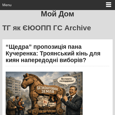
Menu
Мой Дом
ТГ як ЄЮОПП ГС Archive
“Щедра” пропозиція пана
Кучеренка: Троянський кінь для
киян напередодні виборів?