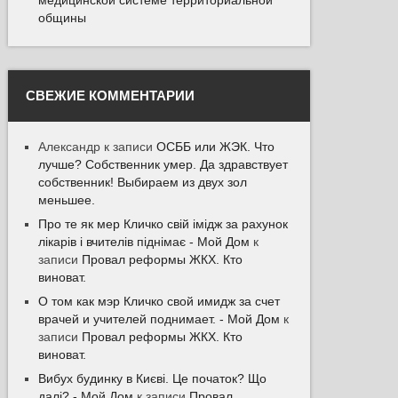
общины
СВЕЖИЕ КОММЕНТАРИИ
Александр
к записи
ОСББ или ЖЭК. Что
лучше? Собственник умер. Да здравствует
собственник! Выбираем из двух зол
меньшее.
Про те як мер Кличко свій імідж за рахунок
лікарів і вчителів піднімає - Мой Дом
к
записи
Провал реформы ЖКХ. Кто
виноват.
О том как мэр Кличко свой имидж за счет
врачей и учителей поднимает. - Мой Дом
к
записи
Провал реформы ЖКХ. Кто
виноват.
Вибух будинку в Києві. Це початок? Що
далі? - Мой Дом
к записи
Провал