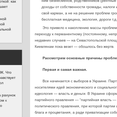
ним бизнесменов, родственников (рентные
ткой: как
шает
доходы от собственности громады, налоги 
свой карман, а не на решение проблем гр
тной
бесплатная медицина, экология, дороги т.д.
ной
Это привело к накоплению массы проблем
альной
переходу к перманентному (постоянному, неп
недавних случаев — на Севастопольской площ
Киевлянам пока везет — обошлось без жертв.
Рассмотрим основные причины пробле
Первая и самая важная.
К. Что
равствует
Все начинается с выборов в Украине. Парт
ол
носителями идей экономического и социальног
идеология — власть и деньги. В Украине сфо
а рахунок
партийного правления — “партийная власть — 
Дом
к
то
политического правления, при которой партии 
блага и процветания, а ради приватизации соб