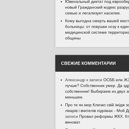
Ювенальный диктат под еврообер
новый Гражданский кодекс разру
семью и легализует насилие.
Кому выгодна смерть вашей мес
больницы: от ловушки нсзу к еди
медицинской системе территори
общины
СВЕЖИЕ КОММЕНТАРИИ
Александр
к записи
ОСББ или ЖЭ
лучше? Собственник умер. Да зд
собственник! Выбираем из двух з
меньшее.
Про те як мер Кличко свій імідж з
лікарів і вчителів піднімає - Мой 
записи
Провал реформы ЖКХ. К
виноват.