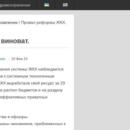
дравоохранение
равление
/ Провал реформы ЖКХ.
виноват.
ние
26 Фев 19
ования системы ЖКХ наблюдается
в к системным техногенным
ЖКХ выработала свой ресурс за 29
а распил бюджетов и на раздачу
 “эффективных приватных
ства в офшоры.
рманы чиновников, приближенных к