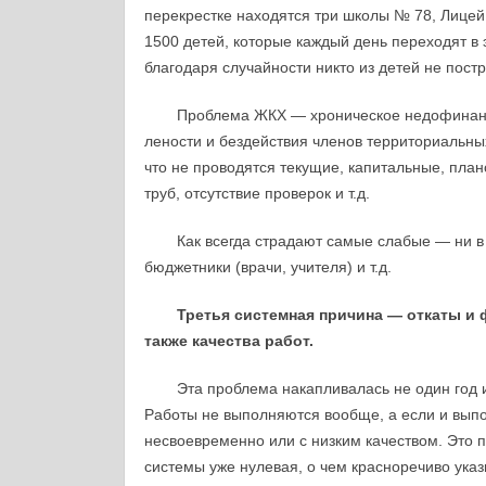
перекрестке находятся три школы № 78, Лицей
1500 детей, которые каждый день переходят в 
благодаря случайности никто из детей не постр
Проблема ЖКХ — хроническое недофинанси
лености и бездействия членов территориальных
что не проводятся текущие, капитальные, план
труб, отсутствие проверок и т.д.
Как всегда страдают самые слабые — ни в 
бюджетники (врачи, учителя) и т.д.
Третья системная причина — откаты и
также качества работ.
Эта проблема накапливалась не один год 
Работы не выполняются вообще, а если и вып
несвоевременно или с низким качеством. Это пр
системы уже нулевая, о чем красноречиво ука