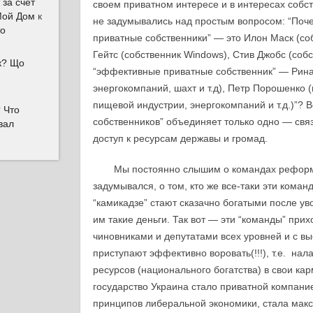
 за счет
своем приватном интересе и в интересах собст
Мой Дом
к
не задумывались над простым вопросом: “По
то
приватные собственники” — это Илон Маск (собс
Гейтс (собственник Windows), Стив Джобс (собс
ок? Що
“эффективные приватные собственник” — Рина
энергокомпаний, шахт и т.д), Петр Порошенко 
пищевой индустрии, энергокомпаний и т.д.)”? 
 Что
собственников” объединяет только одно — свя
вал
доступ к ресурсам державы и громад.
Мы постоянно слышим о командах реформа
задумывался, о том, кто же все-таки эти команд
“камикадзе” стают сказачно богатыми после уво
им такие деньги. Так вот — эти “команды” прих
чиновниками и депутатами всех уровней и с 
приступают эффективно воровать(!!!), т.е. на
ресурсов (национального богатства) в свои к
государство Украина стало приватной компание
принципов либеральной экономики, стала мак