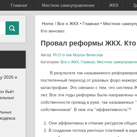
Главная
Местное самоуправление
ЖКХ
З
Home
/
Все о ЖКХ
•
Главная
•
Местное самоуп
Кто виноват.
Провал реформы ЖКХ. Кто 
Автор:
Ph.D in law Моргун Вячеслав
Категории:
Все о ЖКХ
,
Главная
,
Местное самоуправле
В результате так называемого реформир
у 2026 и
постепенный переход от разовых форс-мажоро
катастрофам. Это связано с тем, что система 
ро бьёт
лет. Все эти годы реформы были направлены н
иальных
собственности громад в руки, так называемых
собственников”. В чем эта “эффективность”?
альных
 кодекса
Они эффективны в откачке ресурсов обще
В создании потока рентных платежей в ка