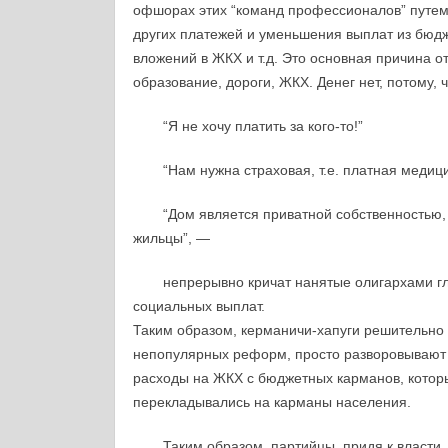
офшорах этих “команд профессионалов” путем
других платежей и уменьшения выплат из бюдж
вложений в ЖКХ и т.д. Это основная причина о
образование, дороги, ЖКХ. Денег нет, потому, 
“Я не хочу платить за кого-то!”
“Нам нужна страховая, т.е. платная медици
“Дом является приватной собственностью, 
жильцы”, —
непрерывно кричат нанятые олигархами г
социальных выплат.
Таким образом, керманичи-хапуги решительно 
непопулярных реформ, просто разворовывают 
расходы на ЖКХ с бюджетных карманов, котор
перекладывались на карманы населения.
Таким образом, партийцы, придя к власти