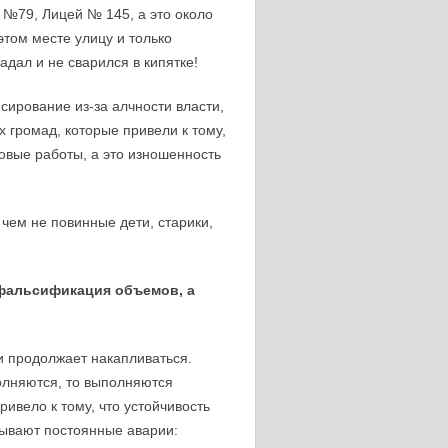
 №79, Лицей № 145, а это около
этом месте улицу и только
адал и не сварился в кипятке!
рование из-за алчности власти,
 громад, которые привели к тому,
овые работы, а это изношенность
чем не повинные дети, старики,
 фальсификация объемов, а
и продолжает накапливаться.
олняются, то выполняются
ивело к тому, что устойчивость
зывают постоянные аварии: