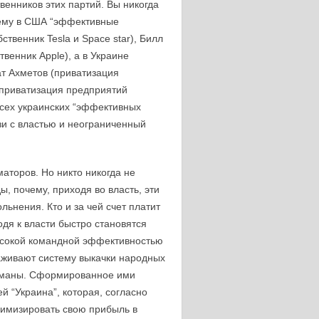
венников этих партий. Вы никогда
чему в США “эффективные
твенник Tesla и Space star), Билл
твенник Apple), а в Украине
т Ахметов (приватизация
(приватизация предприятий
Всех украинских “эффективных
зи с властью и неограниченный
торов. Но никто никогда не
ы, почему, приходя во власть, эти
льнения. Кто и за чей счет платит
одя к власти быстро становятся
высокой командной эффективностью
лаживают систему выкачки народных
арманы. Сформированное ими
й “Украина”, которая, согласно
симизировать свою прибыль в