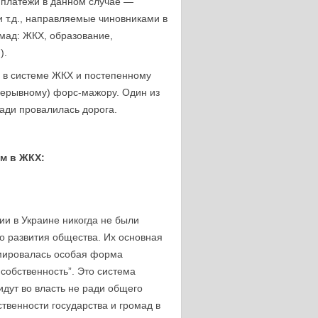
 платежи в данном случае —
и т.д., направляемые чиновниками в
омад: ЖКХ, образование,
).
 в системе ЖКХ и постепенному
рерывному) форс-мажору. Один из
ади провалилась дорога.
м в ЖКХ:
ии в Украине никогда не были
о развития общества. Их основная
рмировалась особая форма
собственность”. Это система
идут во власть не ради общего
ственности государства и громад в