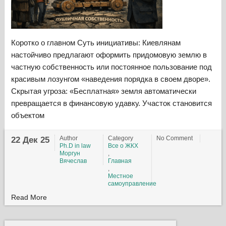
Коротко о главном Суть инициативы: Киевлянам
настойчиво предлагают оформить придомовую землю в
частную собственность или постоянное пользование под
красивым лозунгом «наведения порядка в своем дворе».
Скрытая угроза: «Бесплатная» земля автоматически
превращается в финансовую удавку. Участок становится
объектом
Author
Category
No Comment
22 Дек 25
Ph.D in law
Все о ЖКХ
Моргун
,
Вячеслав
Главная
,
Местное
самоуправление
Read More