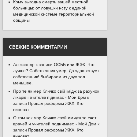
Кому выгодна смерть вашей местной
больницы: от ловушки нсзу к единой
медицинской системе территориальной
общины
СВЕЖИЕ КОММЕНТАРИИ
Александр
к записи
ОСББ или ЖЭК. Что
лучше? Собственник умер. Да здравствует
собственник! Выбираем из двух зол
меньшее.
Про те як мер Кличко свій імідж за рахунок
лікарів і вчителів піднімає - Мой Дом
к
записи
Провал реформы ЖКХ. Кто
виноват.
О том как мэр Кличко свой имидж за счет
врачей и учителей поднимает. - Мой Дом
к
записи
Провал реформы ЖКХ. Кто
виноват.