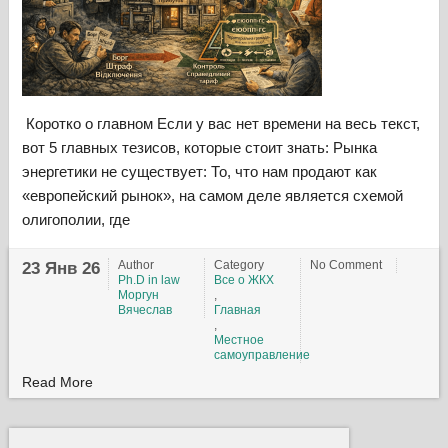
Коротко о главном Если у вас нет времени на весь текст,
вот 5 главных тезисов, которые стоит знать: Рынка
энергетики не существует: То, что нам продают как
«европейский рынок», на самом деле является схемой
олигополии, где
Author
Category
No Comment
23 Янв 26
Ph.D in law
Все о ЖКХ
Моргун
,
Вячеслав
Главная
,
Местное
самоуправление
Read More