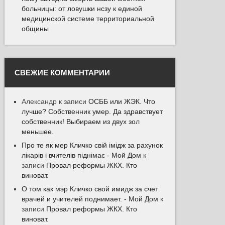
больницы: от ловушки нсзу к единой
медицинской системе территориальной
общины
СВЕЖИЕ КОММЕНТАРИИ
Александр
к записи
ОСББ или ЖЭК. Что
лучше? Собственник умер. Да здравствует
собственник! Выбираем из двух зол
меньшее.
Про те як мер Кличко свій імідж за рахунок
лікарів і вчителів піднімає - Мой Дом
к
записи
Провал реформы ЖКХ. Кто
виноват.
О том как мэр Кличко свой имидж за счет
врачей и учителей поднимает. - Мой Дом
к
записи
Провал реформы ЖКХ. Кто
виноват.