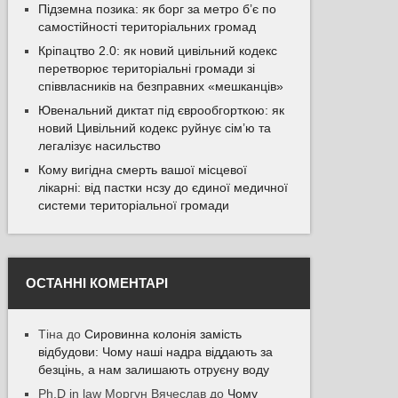
Підземна позика: як борг за метро б’є по
самостійності територіальних громад
Кріпацтво 2.0: як новий цивільний кодекс
перетворює територіальні громади зі
співвласників на безправних «мешканців»
Ювенальний диктат під єврообгорткою: як
новий Цивільний кодекс руйнує сім’ю та
легалізує насильство
Кому вигідна смерть вашої місцевої
лікарні: від пастки нсзу до єдиної медичної
системи територіальної громади
ОСТАННІ КОМЕНТАРІ
Тіна
до
Сировинна колонія замість
відбудови: Чому наші надра віддають за
безцінь, а нам залишають отруєну воду
Ph.D in law Моргун Вячеслав
до
Чому