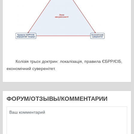
Колізія трьох доктрин: локалізація, правила ЄБРР/ЄІБ,
економічний суверенітет.
ФОРУМ/ОТЗЫВЫ/КОММЕНТАРИИ