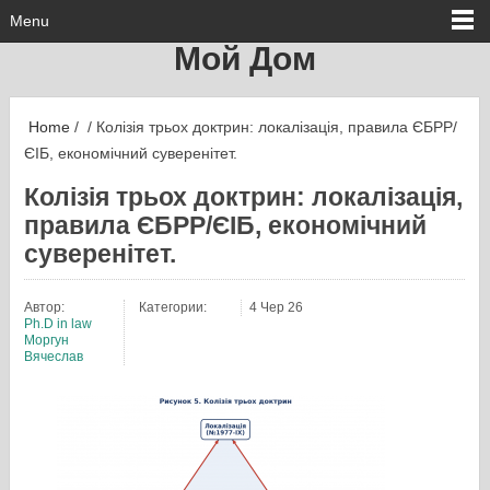
Menu
Мой Дом
Home
/ / Колізія трьох доктрин: локалізація, правила ЄБРР/
ЄІБ, економічний суверенітет.
Колізія трьох доктрин: локалізація,
правила ЄБРР/ЄІБ, економічний
суверенітет.
Автор:
Категории:
4 Чер 26
Ph.D in law
Моргун
Вячеслав