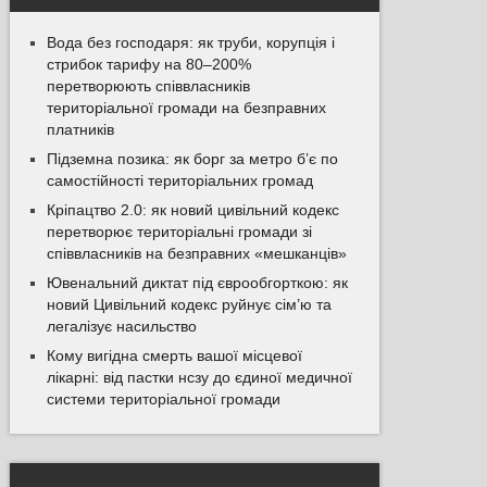
Вода без господаря: як труби, корупція і
стрибок тарифу на 80–200%
перетворюють співвласників
територіальної громади на безправних
платників
Підземна позика: як борг за метро б’є по
самостійності територіальних громад
Кріпацтво 2.0: як новий цивільний кодекс
перетворює територіальні громади зі
співвласників на безправних «мешканців»
Ювенальний диктат під єврообгорткою: як
новий Цивільний кодекс руйнує сім’ю та
легалізує насильство
Кому вигідна смерть вашої місцевої
лікарні: від пастки нсзу до єдиної медичної
системи територіальної громади