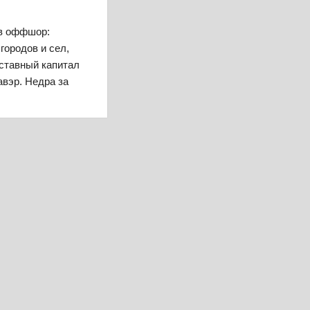
 в оффшор:
городов и сел,
уставный капитал
авэр. Недра за