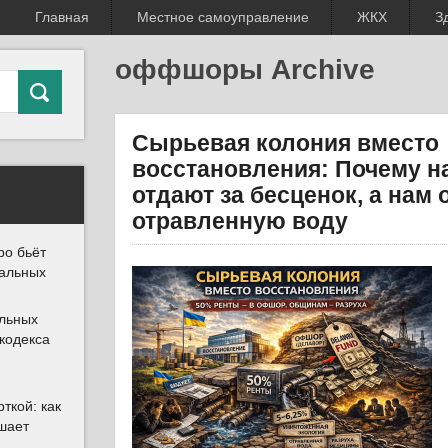
Главная
Местное самоуправление
ЖКХ
З
оффшоры Archive
Сырьевая колония вместо
восстановления: Почему н
отдают за бесценок, а нам
отравленную воду
ро бьёт
иальных
альных
 кодекса
ткой: как
шает