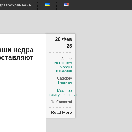
дравоохранение
26 Фев
26
аши недра
 оставляют
Author
Ph.D in law
Моргун
Вячеслав
Category
Главная
,
Местное
самоуправление
No Comment
Read More