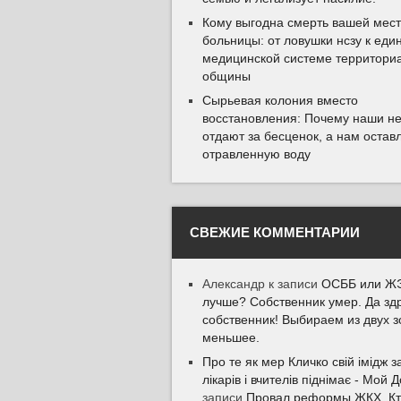
Кому выгодна смерть вашей мес
больницы: от ловушки нсзу к еди
медицинской системе территори
общины
Сырьевая колония вместо
восстановления: Почему наши н
отдают за бесценок, а нам остав
отравленную воду
СВЕЖИЕ КОММЕНТАРИИ
Александр
к записи
ОСББ или ЖЭ
лучше? Собственник умер. Да зд
собственник! Выбираем из двух з
меньшее.
Про те як мер Кличко свій імідж з
лікарів і вчителів піднімає - Мой 
записи
Провал реформы ЖКХ. К