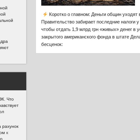
тной
ной
Коротко о главном: Деньги общин уходят
альной
Правительство забирает последние налоги у 
чтобы отдать 1,9 млрд грн «живых» денег в 
закрытого американского фонда в штате Дел
едра
бесценок:
ляют
К. Что
равствует
ол
а рахунок
Дом
к
то