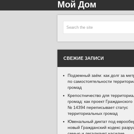
Мой Дом
СВЕЖИЕ ЗАПИСИ
Подземный заём: как долг за мет
по самостоятельности территор
громад
Крепостничество для территори
громад: как проект Гражданского
№ 14394 переписывает статус
территориальных громад
Ювенальный диктат под еврообер
новый Гражданский кодекс разру
семью и легализует насилие.