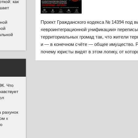
ткой: как
шает
Проект Гражданского кодекса № 14394 под в
тной
ной
«евроинтеграционной унификации» переписы
альной
территориальных громад так, что жители тер
и — в конечном счёте — общее имущество. 
почему юристы видят в этом логику, от котор
К. Что
равствует
ол
а рахунок
Дом
к
то