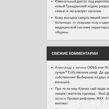
Ювенальный диктат под еврообер
новый Гражданский кодекс разру
семью и легализует насилие.
Кому выгодна смерть вашей мес
больницы: от ловушки нсзу к еди
медицинской системе территори
общины
СВЕЖИЕ КОММЕНТАРИИ
Александр
к записи
ОСББ или ЖЭ
лучше? Собственник умер. Да зд
собственник! Выбираем из двух з
меньшее.
Про те як мер Кличко свій імідж з
лікарів і вчителів піднімає - Мой 
записи
Провал реформы ЖКХ. К
виноват.