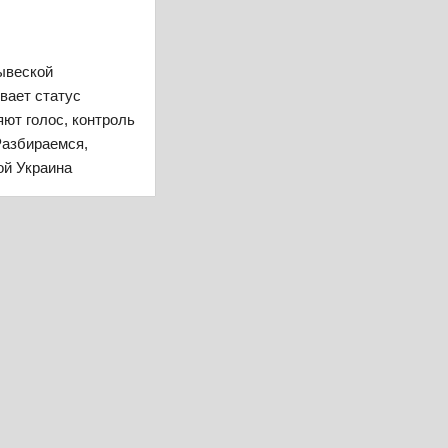
ывеской
вает статус
яют голос, контроль
Разбираемся,
ой Украина