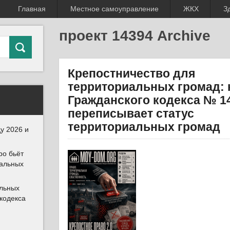
Главная
Местное самоуправление
ЖКХ
З
проект 14394 Archive
Крепостничество для
территориальных громад: 
Гражданского кодекса № 1
переписывает статус
территориальных громад
у 2026 и
ро бьёт
иальных
альных
 кодекса