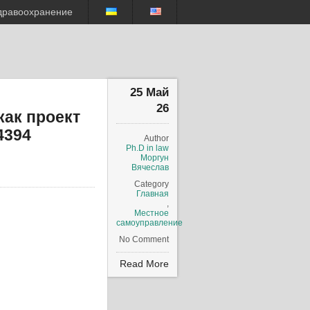
дравоохранение
25 Май
26
как проект
4394
Author
Ph.D in law
Моргун
Вячеслав
Category
Главная
,
Местное
самоуправление
No Comment
Read More