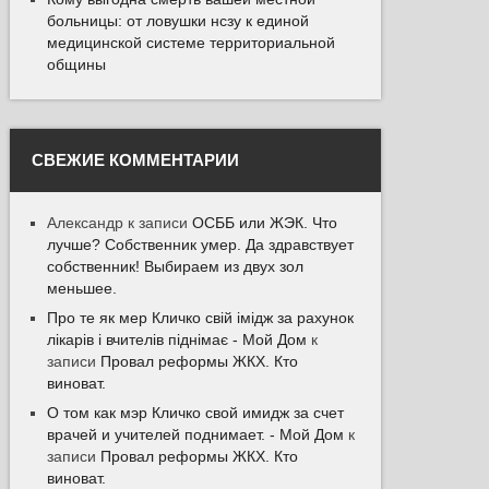
больницы: от ловушки нсзу к единой
медицинской системе территориальной
общины
СВЕЖИЕ КОММЕНТАРИИ
Александр
к записи
ОСББ или ЖЭК. Что
лучше? Собственник умер. Да здравствует
собственник! Выбираем из двух зол
меньшее.
Про те як мер Кличко свій імідж за рахунок
лікарів і вчителів піднімає - Мой Дом
к
записи
Провал реформы ЖКХ. Кто
виноват.
О том как мэр Кличко свой имидж за счет
врачей и учителей поднимает. - Мой Дом
к
записи
Провал реформы ЖКХ. Кто
виноват.