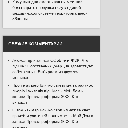
Кому выгодна смерть вашей местной
больницы: от ловушки нсзу к единой
медицинской системе территориальной
общины
СВЕЖИЕ КОММЕНТАРИИ
Александр
к записи
ОСББ или ЖЭК. Что
лучше? Собственник умер. Да здравствует
собственник! Выбираем из двух зол
меньшее.
Про те як мер Кличко свій імідж за рахунок
лікарів і вчителів піднімає - Мой Дом
к
записи
Провал реформы ЖКХ. Кто
виноват.
О том как мэр Кличко свой имидж за счет
врачей и учителей поднимает. - Мой Дом
к
записи
Провал реформы ЖКХ. Кто
виноват.