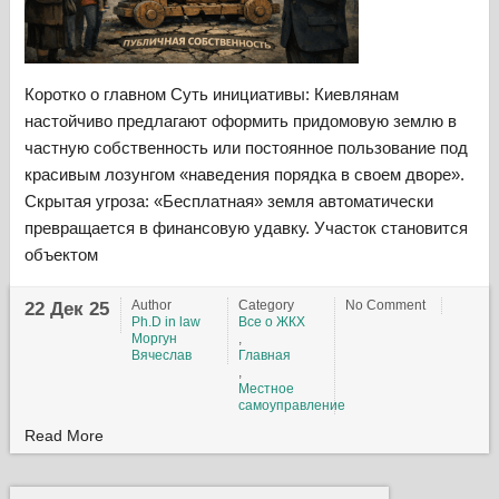
Коротко о главном Суть инициативы: Киевлянам
настойчиво предлагают оформить придомовую землю в
частную собственность или постоянное пользование под
красивым лозунгом «наведения порядка в своем дворе».
Скрытая угроза: «Бесплатная» земля автоматически
превращается в финансовую удавку. Участок становится
объектом
Author
Category
No Comment
22 Дек 25
Ph.D in law
Все о ЖКХ
Моргун
,
Вячеслав
Главная
,
Местное
самоуправление
Read More