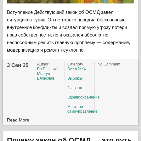
Вступление Действующий закон об ОСМД завел
ситуацию в тупик. Он не только породил бесконечные
внутренние конфликты и создал прямую угрозу потери
прав собственности, но и оказался абсолютно
неспособным решить главную проблему — содержание,
модернизацию и ремонт неуклонно
Author
Category
No Comment
3 Сен 25
Ph.D in law
Все о ЖКХ
Моргун
,
Вячеслав
Выборы
,
Главная
,
Здравоохранение
,
Местное
самоуправление
Read More
Почему закон об ОСМД — это путь