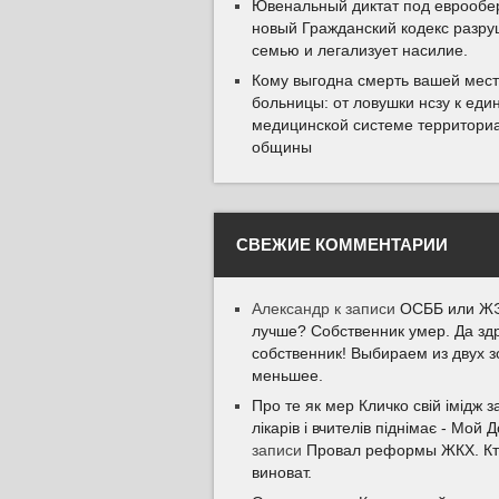
Ювенальный диктат под еврообер
новый Гражданский кодекс разру
семью и легализует насилие.
Кому выгодна смерть вашей мес
больницы: от ловушки нсзу к еди
медицинской системе территори
общины
СВЕЖИЕ КОММЕНТАРИИ
Александр
к записи
ОСББ или ЖЭ
лучше? Собственник умер. Да зд
собственник! Выбираем из двух з
меньшее.
Про те як мер Кличко свій імідж з
лікарів і вчителів піднімає - Мой 
записи
Провал реформы ЖКХ. К
виноват.