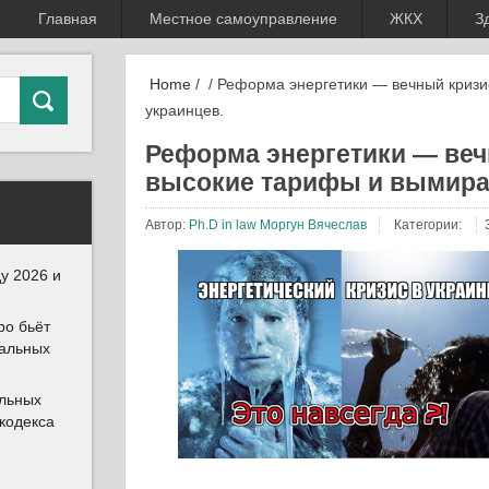
Главная
Местное самоуправление
ЖКХ
З
Home
/ / Реформа энергетики — вечный криз
украинцев.
Реформа энергетики — веч
высокие тарифы и вымира
Автор:
Ph.D in law Моргун Вячеслав
Категории:
у 2026 и
ро бьёт
иальных
альных
 кодекса