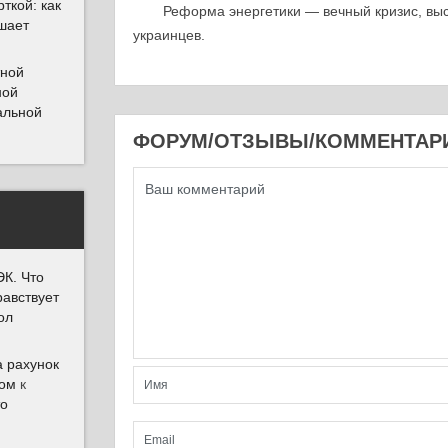
ткой: как
Реформа энергетики — вечный кризис, вы
шает
украинцев.
тной
ной
альной
ФОРУМ/ОТЗЫВЫ/КОММЕНТАР
К. Что
равствует
ол
а рахунок
Дом
к
то