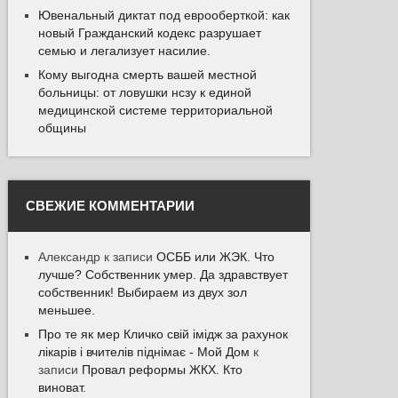
Ювенальный диктат под еврооберткой: как
новый Гражданский кодекс разрушает
семью и легализует насилие.
Кому выгодна смерть вашей местной
больницы: от ловушки нсзу к единой
медицинской системе территориальной
общины
СВЕЖИЕ КОММЕНТАРИИ
Александр
к записи
ОСББ или ЖЭК. Что
лучше? Собственник умер. Да здравствует
собственник! Выбираем из двух зол
меньшее.
Про те як мер Кличко свій імідж за рахунок
лікарів і вчителів піднімає - Мой Дом
к
записи
Провал реформы ЖКХ. Кто
виноват.