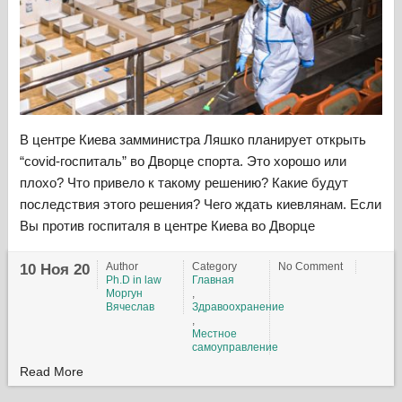
В центре Киева замминистра Ляшко планирует открыть
“covid-госпиталь” во Дворце спорта. Это хорошо или
плохо? Что привело к такому решению? Какие будут
последствия этого решения? Чего ждать киевлянам. Если
Вы против госпиталя в центре Киева во Дворце
Author
Category
No Comment
10 Ноя 20
Ph.D in law
Главная
Моргун
,
Вячеслав
Здравоохранение
,
Местное
самоуправление
Read More