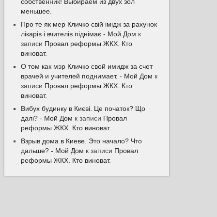
собственник! Выбираем из двух зол
меньшее.
Про те як мер Кличко свій імідж за рахунок
лікарів і вчителів піднімає - Мой Дом
к
записи
Провал реформы ЖКХ. Кто
виноват.
О том как мэр Кличко свой имидж за счет
врачей и учителей поднимает. - Мой Дом
к
записи
Провал реформы ЖКХ. Кто
виноват.
Вибух будинку в Києві. Це початок? Що
далі? - Мой Дом
к записи
Провал
реформы ЖКХ. Кто виноват.
Взрыв дома в Киеве. Это начало? Что
дальше? - Мой Дом
к записи
Провал
реформы ЖКХ. Кто виноват.