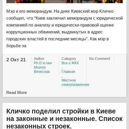
Мэр и его меморандум. На днях Киевский мэр Кличко
сообщил, что “Киев заключил меморандум с юридической
компанией по анализу и юридически-правовой оценке
коррупционных обвинений, выдвинутых в адрес
городских властей в последние месяцы”. Как мэр в
борьбе за
Author
Category
No Comment
2 Окт 21
Ph.D in law
Все о ЖКХ
Моргун
,
Вячеслав
Главная
,
Местное
самоуправление
Read More
Кличко поделил стройки в Киеве
на законные и незаконные. Список
незаконных строек.