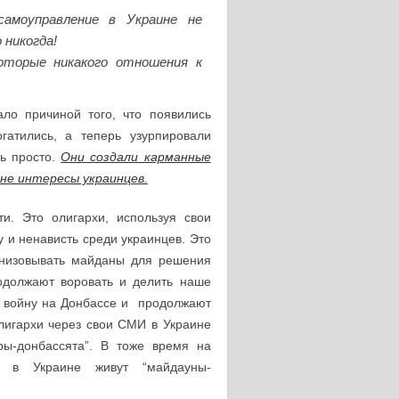
амоуправление в Украине не
никогда!
оторые никакого отношения к
ало причиной того, что появились
огатились, а теперь узурпировали
нь просто.
Они создали карманные
не интересы украинцев.
и. Это олигархи, используя свои
у и ненависть среди украинцев. Это
анизовывать майданы для решения
одолжают воровать и делить наше
и войну на Донбассе и продолжают
олигархи через свои СМИ в Украине
ры-донбассята”. В тоже время на
о в Украине живут “майдауны-