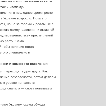
лается» и – что не менее важно –
твах и «почему».
авления в последнее время резко
 в Украине возросло. Пока это
кты, но не за горами и реальные с
стного самоуправления и активной
едотвращению всех преступлений
ько расти. Сама
 Чтобы полиция стала
этого специально и
жизни и комфорта населения.
, переходят в друг друга. Как
ечение безопасности, потом делаем
вом уровне появляются
бхода сначала — снова повышаем
гоняют Украину, схема обхода