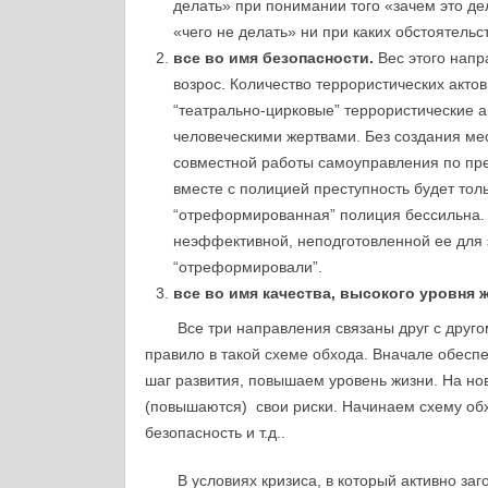
делать» при понимании того «зачем это де
«чего не делать» ни при каких обстоятельс
все во имя безопасности.
Вес этого напр
возрос. Количество террористических актов
“театрально-цирковые” террористические а
человеческими жертвами. Без создания ме
совместной работы самоуправления по пр
вместе с полицией преступность будет тол
“отреформированная” полиция бессильна.
неэффективной, неподготовленной ее для 
“отреформировали”.
все во имя качества, высокого уровня 
Все три направления связаны друг с другом
правило в такой схеме обхода. Вначале обесп
шаг развития, повышаем уровень жизни. На но
(повышаются) свои риски. Начинаем схему о
безопасность и т.д..
В условиях кризиса, в который активно за