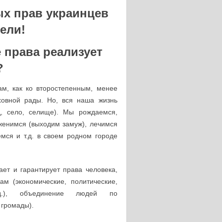
ых прав украинцев
ели!
 права реализует
?
м, как ко второстепенным, менее
ховной рады. Но, вся наша жизнь
д, село, селище). Мы рождаемся,
 женимся (выходим замуж), лечимся
мся и т.д. в своем родном городе
ает и гарантирует права человека,
м (экономические, политические,
.д.), объединение людей по
 громады).