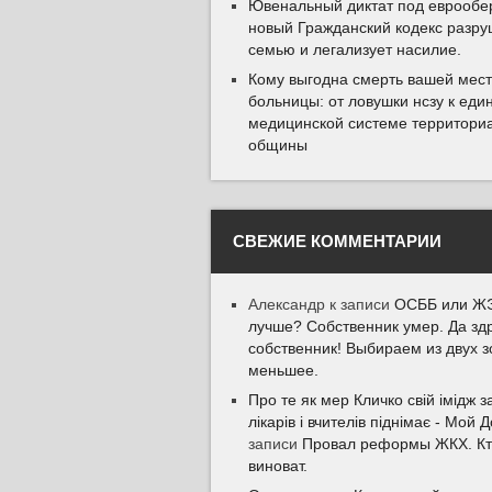
Ювенальный диктат под еврообер
новый Гражданский кодекс разру
семью и легализует насилие.
Кому выгодна смерть вашей мес
больницы: от ловушки нсзу к еди
медицинской системе территори
общины
СВЕЖИЕ КОММЕНТАРИИ
Александр
к записи
ОСББ или ЖЭ
лучше? Собственник умер. Да зд
собственник! Выбираем из двух з
меньшее.
Про те як мер Кличко свій імідж з
лікарів і вчителів піднімає - Мой 
записи
Провал реформы ЖКХ. К
виноват.