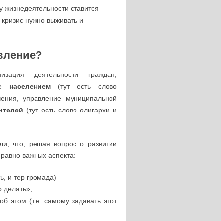
у жизнедеятельности ставится
В кризис нужно выживать и
вление?
ация деятельности граждан,
ние
населением
(тут есть слово
чения, управление муниципальной
жителей
(тут есть слово олигархи и
и, что, решая вопрос о развитии
 равно важных аспекта:
ть, и тер громада)
о делать»;
б этом (т.е. самому задавать этот