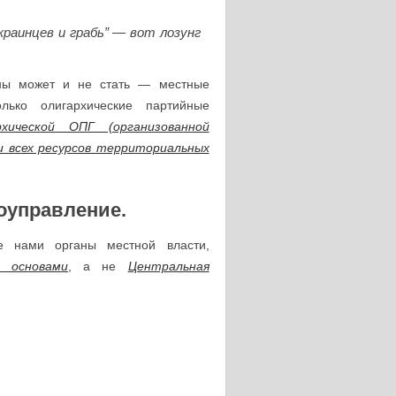
краинцев и грабь” — вот лозунг
ины может и не стать — местные
лько олигархические партийные
хической ОПГ (организованной
и всех ресурсов территориальных
оуправление.
е нами органы местной власти,
 основами
, а не
Центральная