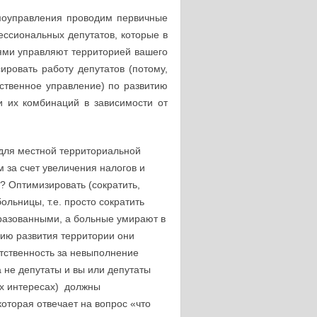
моуправления проводим первичные
ссиональных депутатов, которые в
ями управляют территорией вашего
ировать работу депутатов (потому,
рственное управление) по развитию
и их комбинаций в зависимости от
 для местной территориальной
 за счет увеличения налогов и
? Оптимизировать (сократить,
ольницы, т.е. просто сократить
бразованными, а больные умирают в
егию развития территории они
етственность за невыполнение
а не депутаты и вы или депутаты
их интересах) должны
оторая отвечает на вопрос «что