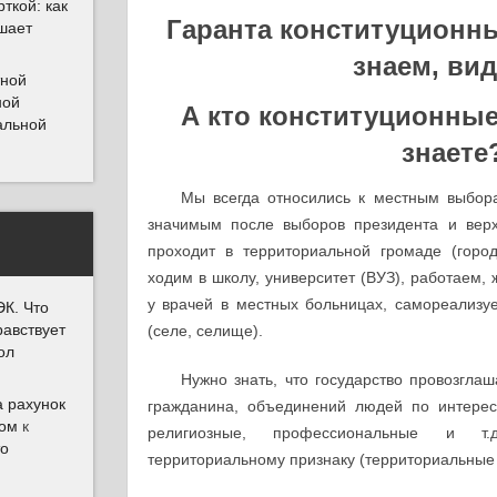
ткой: как
Гаранта конституционн
шает
знаем, вид
тной
ной
А кто конституционные
альной
знаете
Мы всегда относились к местным выбора
значимым после выборов президента и вер
проходит в территориальной громаде (горо
ходим в школу, университет (ВУЗ), работаем,
у врачей в местных больницах, самореализуе
К. Что
равствует
(селе, селище).
ол
Нужно знать, что государство провозглаш
а рахунок
гражданина, объединений людей по интереса
Дом
к
религиозные, профессиональные и т
то
территориальному признаку (территориальные