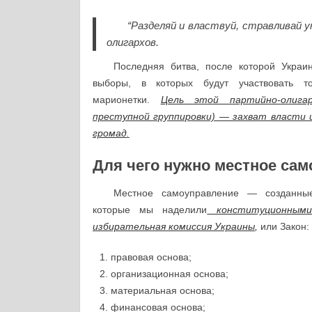
“Разделяй и властвуй, стравливай у
олигархов.
Последняя битва, после которой Укра
выборы, в которых будут участвовать то
марионетки.
Цель этой партийно-олигар
преступной группировки) — захват власти 
громад
.
Для чего нужно местное сам
Местное самоуправление — созданны
которые мы наделили
конституционными
избирательная комиссия Украины
,
или Закон:
правовая основа;
организационная основа;
материальная основа;
финансовая основа;