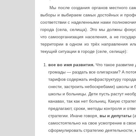
Мы после создания органов местного са
выборы и выбираем самых достойных и профе
соответствии с наделенными нами полномочи
города (села, селища). Это мы должны фокус
что самоорганизация населения, а не госуда
территории в одном из трёх направления ил
текущий ситуации в городе (селе, селище):
все во имя развития.
Что такое развитие
громады — раздать все олигархам? А потом
тарифов содержать инфраструктуру города
снести, застроить небоскребами) школы и б
школы и больницы. Дети пусть растут нео
канавах, так как нет больниц. Какую страт
предлагают, сроки, методы контроля и отв
стратегии. Иначе говоря,
вы и депутаты
(
самостоятельно на свое усмотрение в сво
сформулировать стратегию деятельности, к