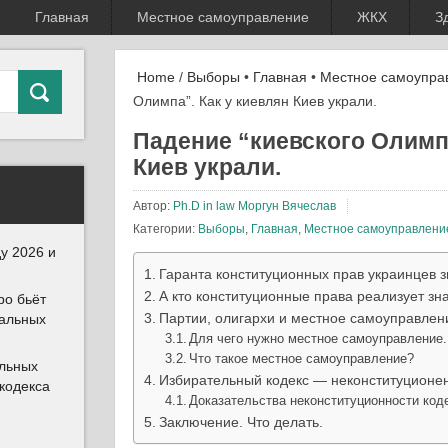
Главная
Местное самоуправление
ЖКХ
З
Home
/
Выборы
•
Главная
•
Местное самоупра
Олимпа”. Как у киевлян Киев украли.
Падение “киевского Олимпа
Киев украли.
Автор:
Ph.D in law Моргун Вячеслав
Категории:
Выборы
,
Главная
,
Местное самоуправлени
у 2026 и
Гаранта конституционных прав украинцев з
А кто конституционные права реализует зн
ро бьёт
Партии, олигархи и местное самоуправлен
иальных
Для чего нужно местное самоуправление.
Что такое местное самоуправление?
альных
Избирательный кодекс — неконституционен
 кодекса
Доказательства неконституционности код
Заключение. Что делать.