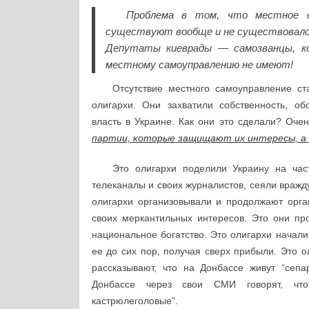
Проблема в том, что местное с
существуют вообще и не существовало 
Депутаты киеврады — самозванцы, к
местному самоуправлению не имеют!
Отсутствие местного самоуправление ст
олигархи. Они захватили собственность, об
власть в Украине. Как они это сделали? Оче
партии, которые защищают их интересы, а 
Это олигархи поделили Украину на част
телеканалы и своих журналистов, сеяли вражд
олигархи организовывали и продолжают орг
своих меркантильных интересов. Это они пр
национальное богатство. Это олигархи начал
ее до сих пор, получая сверх прибыли. Это 
рассказывают, что на Донбассе живут “сепа
Донбассе через свои СМИ говорят, чт
кастрюлеголовые”.