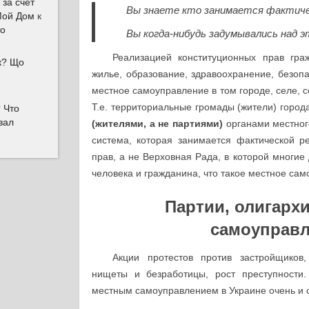
 за счет
Вы знаете кто занимается фактиче
Мой Дом
к
то
Вы когда-нибудь задумывались над 
Реализацией конституционных прав гра
ок? Що
жилье, образование, здравоохранение, безопа
местное самоуправление в том городе, селе, 
Т.е. территориальные громады (жители) город
 Что
вал
(жителями, а не партиями)
органами местног
система, которая занимается фактической р
прав, а не Верховная Рада, в которой многие
человека и гражданина, что такое местное сам
Партии, олигархи
самоуправл
Акции протестов против застройщиков,
нищеты и безработицы, рост преступности.
местным самоуправлением в Украине очень и 