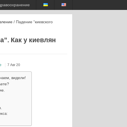
дравоохранение
вление
/ Падение “киевского
”. Как у киевлян
е
7 Авг 20
наем, видели!
аете?
ие.
.
екса: